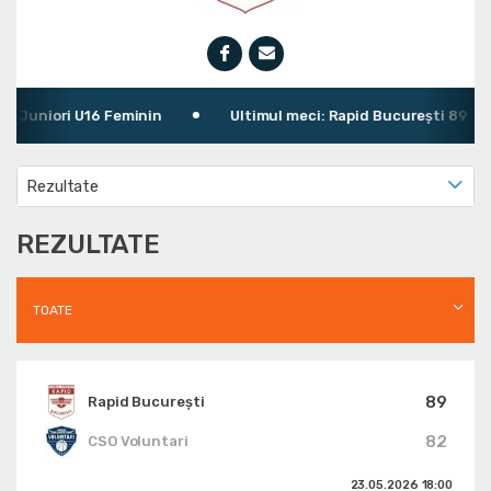
Juniori U16 Feminin
Ultimul meci: Rapid București 89 - 82 
Rezultate
REZULTATE
TOATE
89
Rapid București
82
CSO Voluntari
23.05.2026
18:00