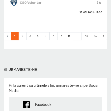
76
CSO Voluntari
25.03.2026
17:00
‹
1
2
3
4
5
6
7
8
...
34
35
›
URMARESTE-NE
Fii la curent cu ultimele stiri, urmareste-ne si pe Social
Media:
Facebook