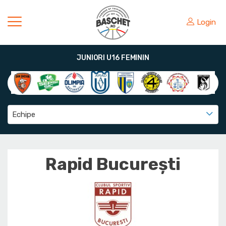
Login
JUNIORI U16 FEMININ
Echipe
Rapid București