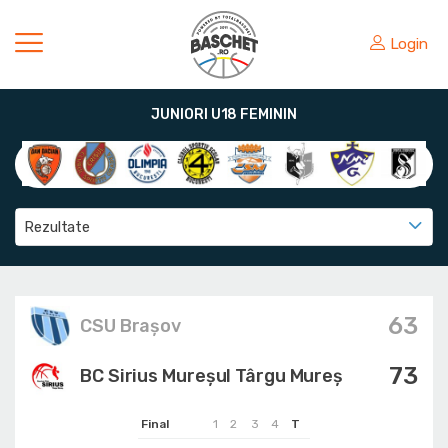
Login
JUNIORI U18 FEMININ
Rezultate
63
CSU Braşov
73
BC Sirius Mureșul Târgu Mureș
Final
1
2
3
4
T