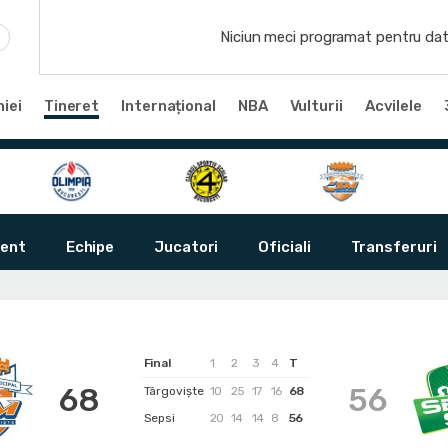
Niciun meci programat pentru dat
iei
Tineret
Internațional
NBA
Vulturii
Acvilele
ent
Echipe
Jucatori
Oficiali
Transferuri
Final
1
2
3
4
T
68
56
Târgoviște
10
25
17
16
68
Sepsi
20
14
14
8
56