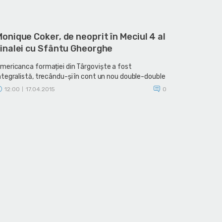
onique Coker, de neoprit în Meciul 4 al
finalei cu Sfântu Gheorghe
mericanca formației din Târgoviște a fost
ntegralistă, trecându-și în cont un nou double-double
12:00
17.04.2015
0
|