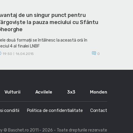
Avantaj de un singur punct pentru
ârgoviște la pauza meciului cu Sfântu
Gheorghe
ele două formații se întâlnesc la această oră în
eciul 4 al finalei LNBF
19:50
16.04.2015
0
|
Vulturii
Acvilele
3x3
Monden
i conditii
Politica de confidentialitate
Contact
cy
© Baschet.ro 2011 - 2026 - Toate drepturile rezervate