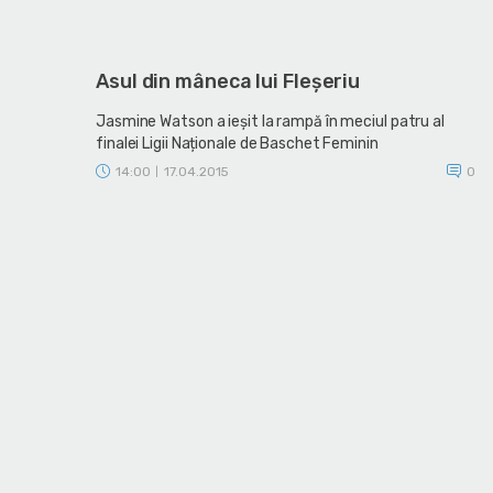
Asul din mâneca lui Fleșeriu
Jasmine Watson a ieșit la rampă în meciul patru al
finalei Ligii Naționale de Baschet Feminin
14:00
17.04.2015
0
|