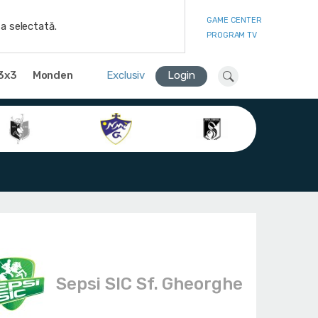
GAME CENTER
a selectată.
PROGRAM TV
3x3
Monden
Exclusiv
Login
Sepsi SIC Sf. Gheorghe