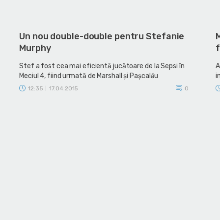
Un nou double-double pentru Stefanie
M
Murphy
Stef a fost cea mai eficientă jucătoare de la Sepsi în
A
Meciul 4, fiind urmată de Marshall și Pașcalău
i
12:35
17.04.2015
0
|