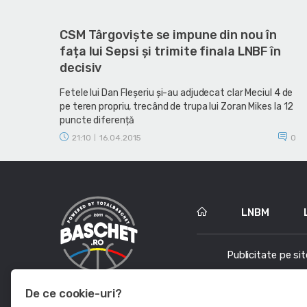
CSM Târgoviște se impune din nou în
fața lui Sepsi și trimite finala LNBF în
decisiv
Fetele lui Dan Fleșeriu și-au adjudecat clar Meciul 4 de
pe teren propriu, trecând de trupa lui Zoran Mikes la 12
puncte diferență
21:10
16.04.2015
0
|
LNBM
Publicitate pe sit
De ce cookie-uri?