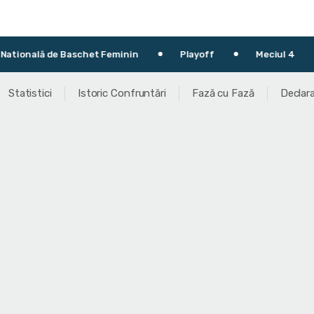
lă de Baschet Feminin
Playoff
Meciul 4
16.
Statistici
Istoric Confruntări
Fază cu Fază
Declara