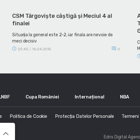
CSM Târgoviște câștigă și Meciul 4 al
finalei
T
Situația la general este 2-2, iar finala are nevoie de
meci decisiv
C
M
20:45
16.04.2015
0
|
LNBF
Cupa României
Internațional
NBA
e
Politica de Cookie
Protecția Datelor Personale
Termeni s
Edris Digital Agen