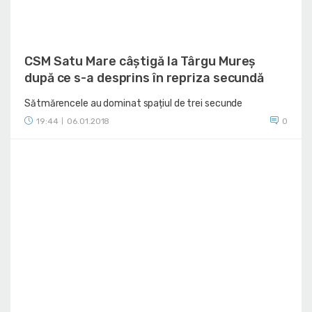
CSM Satu Mare câștigă la Târgu Mureș
după ce s-a desprins în repriza secundă
Sătmărencele au dominat spațiul de trei secunde
19:44
06.01.2018
0
|