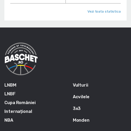
Vezi toata statistica
LNBM
Vulturii
LNBF
Acvilele
Cupa României
3x3
Internațional
NBA
Monden