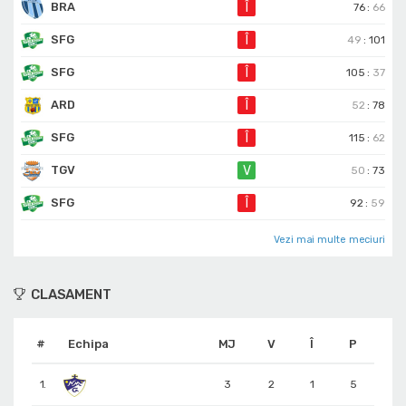
BRA
Î
76
:
66
SFG
Î
49
:
101
SFG
Î
105
:
37
ARD
Î
52
:
78
SFG
Î
115
:
62
TGV
V
50
:
73
SFG
Î
92
:
59
Vezi mai multe meciuri
CLASAMENT
#
Echipa
MJ
V
Î
P
1.
3
2
1
5