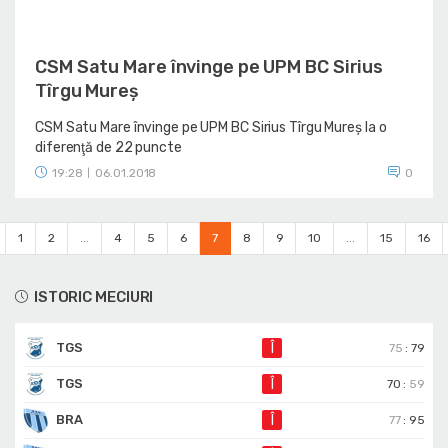
CSM Satu Mare învinge pe UPM BC Sirius
Tîrgu Mureș
CSM Satu Mare învinge pe UPM BC Sirius Tîrgu Mureș la o
diferenţă de 22 puncte
19:28
06.01.2018
0
|
1
2
...
4
5
6
7
8
9
10
...
15
16
ISTORIC MECIURI
TGS
Î
75
:
79
TGS
Î
70
:
59
BRA
Î
77
:
95