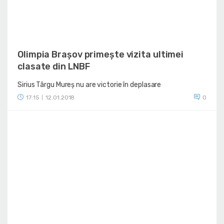
Olimpia Brașov primește vizita ultimei
clasate din LNBF
Sirius Târgu Mureș nu are victorie în deplasare
17:15
12.01.2018
0
|