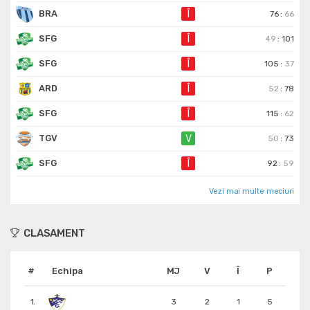
BRA
Î
76
:
66
SFG
Î
49
:
101
SFG
Î
105
:
37
ARD
Î
52
:
78
SFG
Î
115
:
62
TGV
V
50
:
73
SFG
Î
92
:
59
Vezi mai multe meciuri
CLASAMENT
#
Echipa
MJ
V
Î
P
1.
3
2
1
5