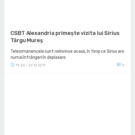
CSBT Alexandria primește vizita lui Sirius
Târgu Mureș
Teleormănencele sunt neînvinse acasă, în timp ce Sirius are
numai înfrângeri în deplasare
15:56
22.12.2017
0
|