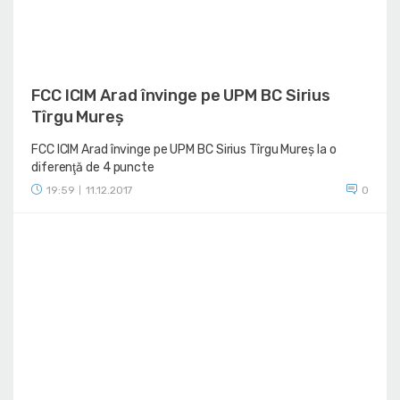
FCC ICIM Arad învinge pe UPM BC Sirius
Tîrgu Mureș
FCC ICIM Arad învinge pe UPM BC Sirius Tîrgu Mureș la o
diferenţă de 4 puncte
19:59
11.12.2017
0
|