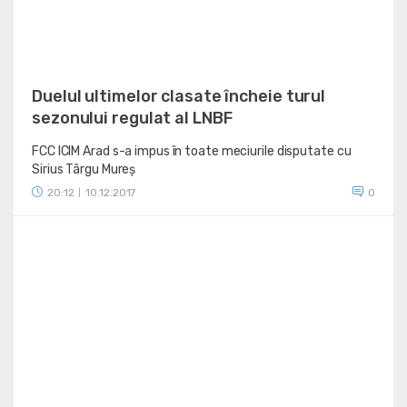
Duelul ultimelor clasate încheie turul
sezonului regulat al LNBF
FCC ICIM Arad s-a impus în toate meciurile disputate cu
Sirius Târgu Mureș
20:12
10.12.2017
0
|