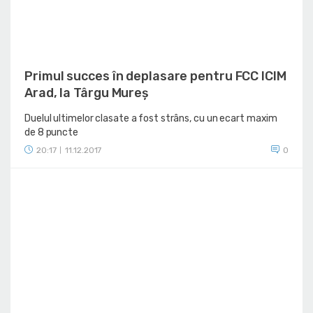
Primul succes în deplasare pentru FCC ICIM
Arad, la Târgu Mureș
Duelul ultimelor clasate a fost strâns, cu un ecart maxim
de 8 puncte
20:17
11.12.2017
0
|