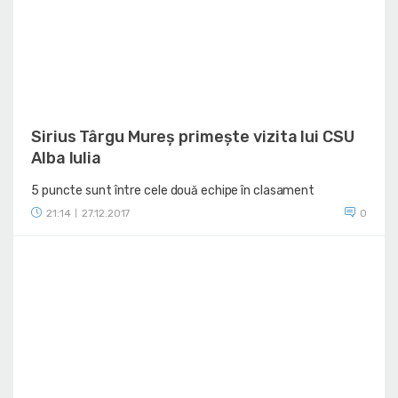
Sirius Târgu Mureș primește vizita lui CSU
Alba Iulia
5 puncte sunt între cele două echipe în clasament
21:14
27.12.2017
0
|