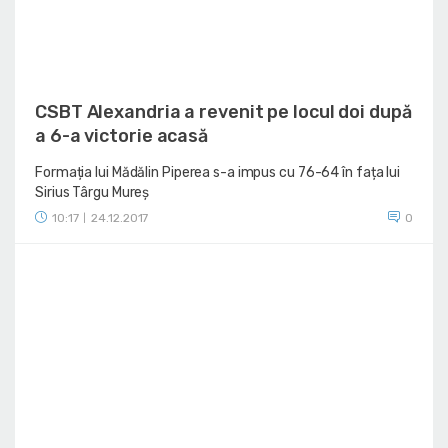
CSBT Alexandria a revenit pe locul doi după
a 6-a victorie acasă
Formația lui Mădălin Piperea s-a impus cu 76-64 în fața lui
Sirius Târgu Mureș
10:17
24.12.2017
0
|