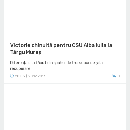
Victorie chinuită pentru CSU Alba Iulia la
Târgu Mureș
Diferența s-a făcut din spațiul de trei secunde și la
recuperare
20:03
28.12.2017
0
|