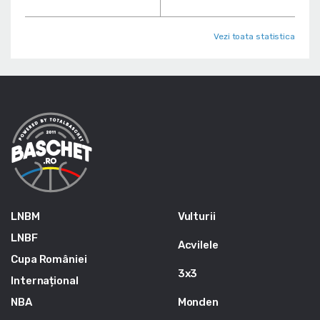
Vezi toata statistica
LNBM
Vulturii
LNBF
Acvilele
Cupa României
3x3
Internațional
NBA
Monden