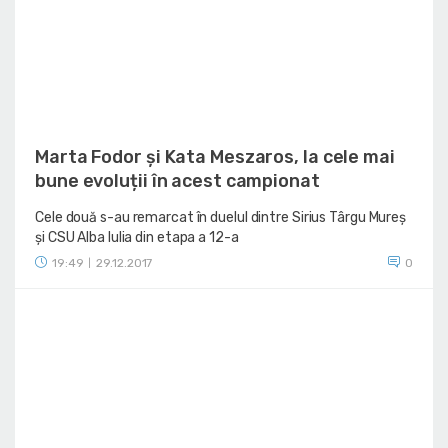
Marta Fodor și Kata Meszaros, la cele mai
bune evoluții în acest campionat
Cele două s-au remarcat în duelul dintre Sirius Târgu Mureș
și CSU Alba Iulia din etapa a 12-a
19:49
29.12.2017
0
|