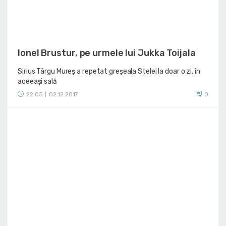
Ionel Brustur, pe urmele lui Jukka Toijala
Sirius Târgu Mureș a repetat greșeala Stelei la doar o zi, în
aceeași sală
22:05
02.12.2017
0
|