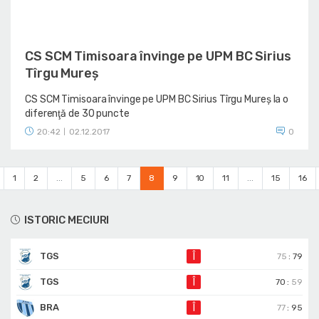
CS SCM Timisoara învinge pe UPM BC Sirius
Tîrgu Mureș
CS SCM Timisoara învinge pe UPM BC Sirius Tîrgu Mureș la o
diferenţă de 30 puncte
20:42
02.12.2017
0
|
1
2
...
5
6
7
8
9
10
11
...
15
16
ISTORIC MECIURI
TGS
Î
75
:
79
TGS
Î
70
:
59
BRA
Î
77
:
95