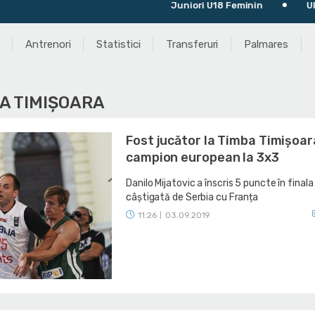
Juniori U18 Feminin
Ultimul me
Antrenori
Statistici
Transferuri
Palmares
BA TIMIŞOARA
Fost jucător la Timba Timișoar
campion european la 3x3
Danilo Mijatovic a înscris 5 puncte în finala
câștigată de Serbia cu Franța
11:26
03.09.2019
|