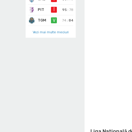
PIT
Î
95
:
78
TGM
V
74
:
84
Vezi mai multe meciuri
Liga Națională 