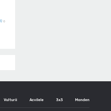
0
Vulturii
Acvilele
3x3
Monden