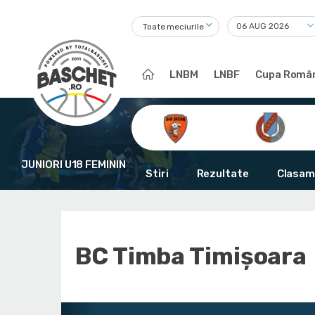
Toate meciurile
LNBM
LNBF
Cupa Român
JUNIORI U18 FEMININ
Stiri
Rezultate
Clasam
BC Timba Timişoara