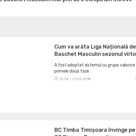
Cum va arăta Liga Națională de
Baschet Masculin sezonul viito
A fost adoptat sistemul cu grupe valorice 
primele două faze
12:24
27.05.2018
|
BC Timba Timişoara învinge pe