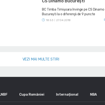
CS Dinamo Bucureşti
BC Timba Timişoara învinge pe CS Dinamo
Bucureşti la o diferenţă de 9 puncte
18:53
27.04.2018
|
VEZI MAI MULTE STIRI
LNBF
Cupa României
Internațional
NBA