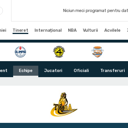
Niciun meci programat pentru dat
iei
Tineret
Internațional
NBA
Vulturii
Acvilele
ent
Echipe
Jucatori
Oficiali
Transferuri