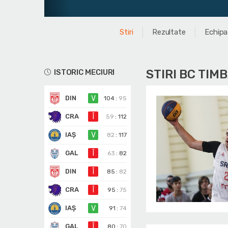
Stiri
Rezultate
Echipa
STIRI BC TIM
ISTORIC MECIURI
DIN
V
104
:
95
CRA
Î
59
:
112
IAȘ
V
82
:
117
GAL
Î
63
:
82
DIN
Î
85
:
82
CRA
Î
95
:
75
IAȘ
V
91
:
74
GAL
Î
80
:
70