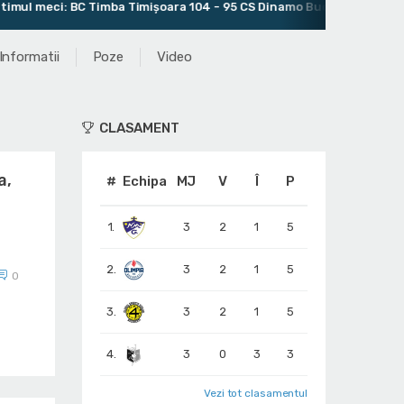
ci: BC Timba Timişoara 104 - 95 CS Dinamo Bucureşti
Antre
Informatii
Poze
Video
CLASAMENT
a,
#
Echipa
MJ
V
Î
P
1.
3
2
1
5
2.
3
2
1
5
0
3.
3
2
1
5
4.
3
0
3
3
Vezi tot clasamentul