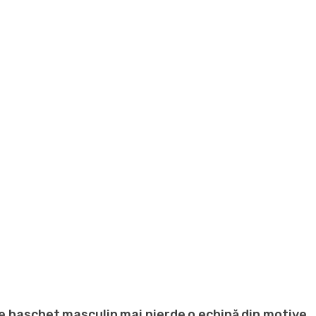
de baschet masculin mai pierde o echipă din motive