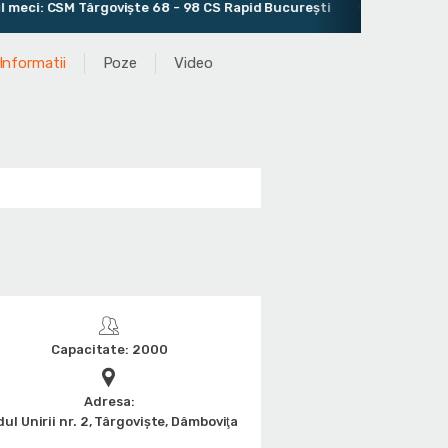
: CSM Târgoviște 68 - 98 CS Rapid București
Antrenor: Cătă
Informatii
Poze
Video
Capacitate: 2000
Adresa:
ul Unirii nr. 2, Târgovişte, Dâmboviţa