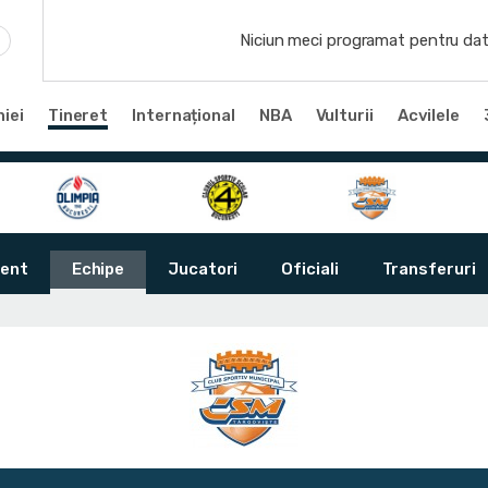
Niciun meci programat pentru dat
iei
Tineret
Internațional
NBA
Vulturii
Acvilele
ent
Echipe
Jucatori
Oficiali
Transferuri