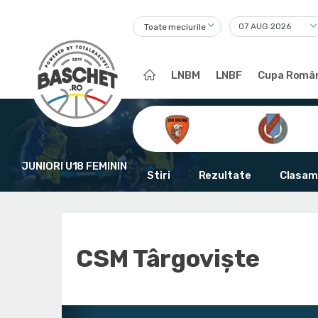
Toate meciurile
LNBM
LNBF
Cupa Român
JUNIORI U18 FEMININ
Stiri
Rezultate
Clasam
CSM Târgoviște