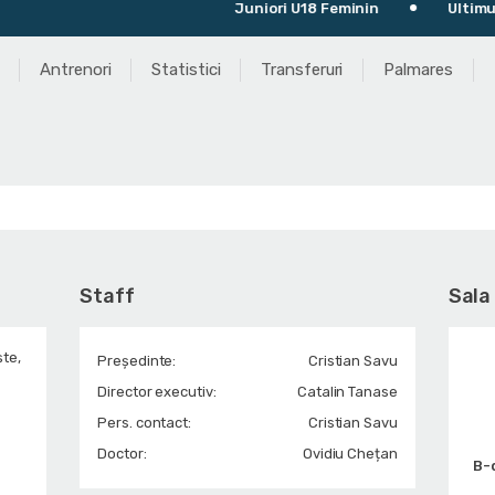
Juniori U18 Feminin
Ultimul meci
Antrenori
Statistici
Transferuri
Palmares
Staff
Sala
şte,
Președinte:
Cristian Savu
Director executiv:
Catalin Tanase
Pers. contact:
Cristian Savu
Doctor:
Ovidiu Chețan
B-d