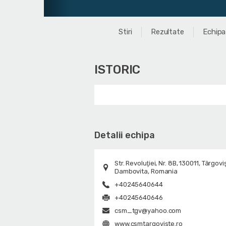
Stiri
Rezultate
Echipa
ISTORIC
Detalii echipa
Str. Revoluţiei, Nr. 8B, 130011, Târgovi
Dambovita, Romania
+40245640644
+40245640646
csm_tgv@yahoo.com
www.csmtargoviste.ro