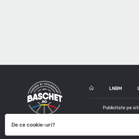
LNBM
Publicitate pe sit
De ce cookie-uri?
Le utilizam pentru a optimiza functionalitatea site-ului web, a