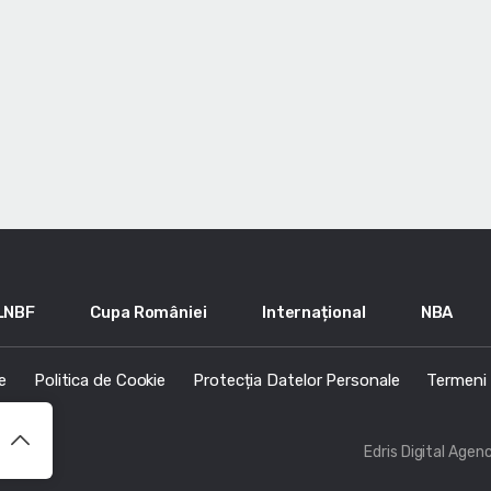
LNBF
Cupa României
Internațional
NBA
e
Politica de Cookie
Protecția Datelor Personale
Termeni s
Edris Digital Agen