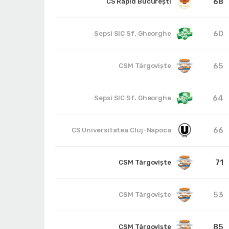
68
CS Rapid București
60
Sepsi SIC Sf. Gheorghe
65
CSM Târgoviște
64
Sepsi SIC Sf. Gheorghe
66
CS Universitatea Cluj-Napoca
71
CSM Târgoviște
53
CSM Târgoviște
85
CSM Târgoviște