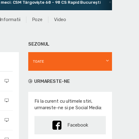
CSM Târgoviște 68 - 98 CS Rapid București
Antrenor: Cătăl
Informatii
Poze
Video
SEZONUL
TOATE
URMARESTE-NE
Fii la curent cu ultimele stiri,
urmareste-ne si pe Social Media:
Facebook