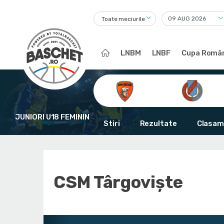
Toate meciurile
LNBM
LNBF
Cupa Român
JUNIORI U18 FEMININ
Stiri
Rezultate
Clasam
CSM Târgoviște