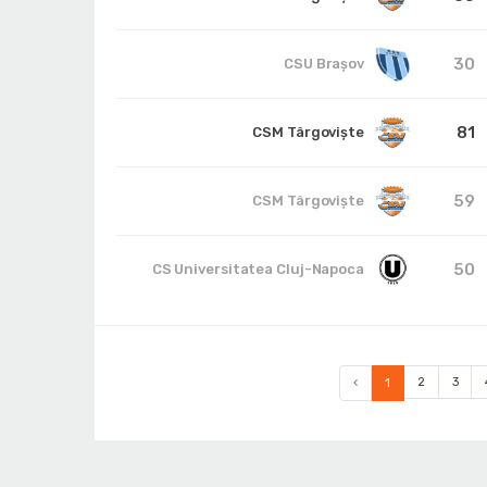
30
CSU Braşov
81
CSM Târgoviște
59
CSM Târgoviște
50
CS Universitatea Cluj-Napoca
‹
1
2
3