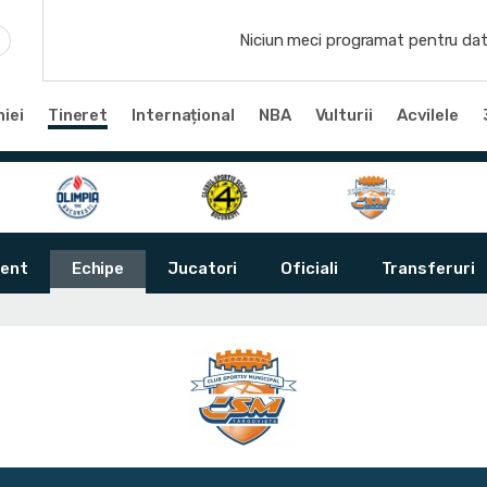
Niciun meci programat pentru dat
iei
Tineret
Internațional
NBA
Vulturii
Acvilele
ent
Echipe
Jucatori
Oficiali
Transferuri