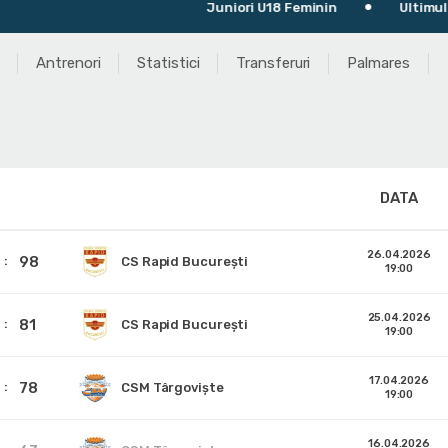
Juniori U18 Feminin
Ultimul meci: 
Antrenori
Statistici
Transferuri
Palmares
DATA
26.04.2026
98
CS Rapid București
19:00
25.04.2026
81
CS Rapid București
19:00
17.04.2026
78
CSM Târgoviște
19:00
16.04.2026