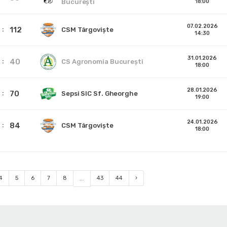
Bucureşti
18:00
07.02.2026
112
CSM Târgoviște
14:30
31.01.2026
40
CS Agronomia București
18:00
28.01.2026
70
Sepsi SIC Sf. Gheorghe
19:00
24.01.2026
84
CSM Târgoviște
18:00
4
5
6
7
8
...
43
44
›