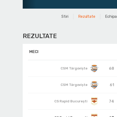
Stiri
Rezultate
Echipa
REZULTATE
MECI
68
CSM Târgoviște
61
CSM Târgoviște
74
CS Rapid București