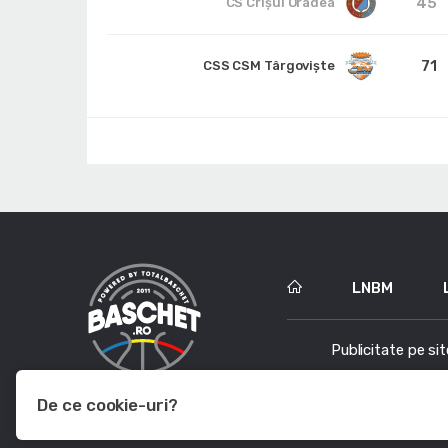
45
CS Crișul Oradea
71
CSS CSM Târgoviște
LNBM
Publicitate pe sit
De ce cookie-uri?