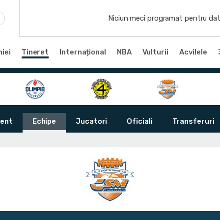
Niciun meci programat pentru dat
iei
Tineret
Internațional
NBA
Vulturii
Acvilele
ent
Echipe
Jucatori
Oficiali
Transferuri