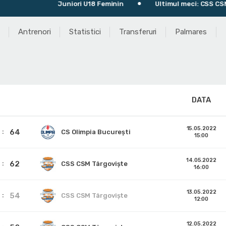
Juniori U18 Feminin
Ultimul meci: CSS CSM Tâ
Antrenori
Statistici
Transferuri
Palmares
DATA
15.05.2022
64
CS Olimpia București
15:00
14.05.2022
62
CSS CSM Târgoviște
16:00
13.05.2022
54
CSS CSM Târgoviște
12:00
12.05.2022