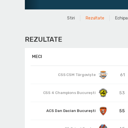
Stiri
Rezultate
Echipa
REZULTATE
MECI
61
CSS CSM Târgoviște
53
CSS 4 Champions București
55
ACS Dan Dacian București