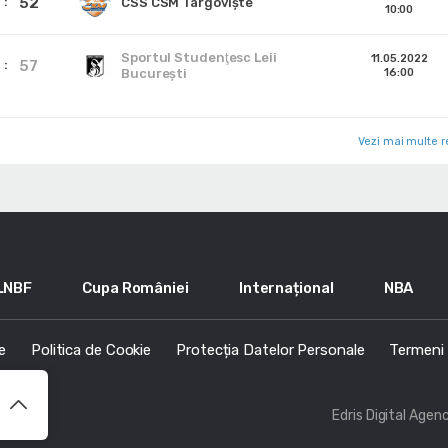
52
CSS CSM Târgoviște
10:00
Sportul Studenţesc Leii
11.05.2022
57
Bucureşti
16:00
Vezi mai multe r
LNBF
Cupa României
Internațional
NBA
e
Politica de Cookie
Protecția Datelor Personale
Termeni s
Edris Digital Agen