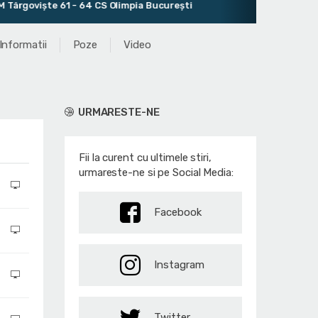
rgoviște 61 - 64 CS Olimpia București
Informatii
Poze
Video
URMARESTE-NE
Fii la curent cu ultimele stiri,
urmareste-ne si pe Social Media:
Facebook
Instagram
Twitter