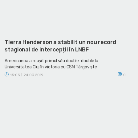
Tierra Henderson a stabilit un nou record
stagional de intercepții în LNBF
Americanca a reușit primul său double-double la
Universitatea Cluj în victoria cu CSM Târgoviște
15:03
24.03.2019
0
|