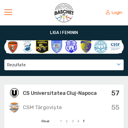
Login
LIGA I FEMININ
Rezultate
57
CS Universitatea Cluj-Napoca
55
CSM Târgoviște
Final
1
2
3
4
T