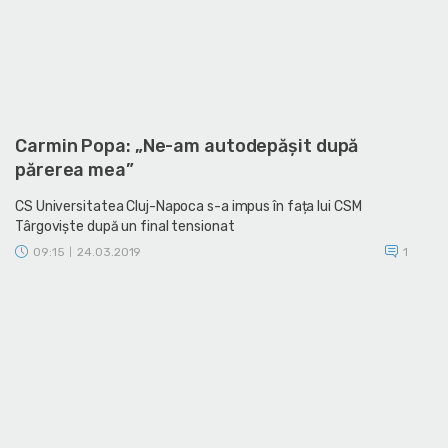
Carmin Popa: „Ne-am autodepășit după
părerea mea”
CS Universitatea Cluj-Napoca s-a impus în fața lui CSM
Târgoviște după un final tensionat
09:15
24.03.2019
1
|