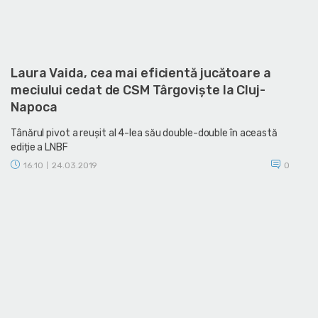
Laura Vaida, cea mai eficientă jucătoare a
meciului cedat de CSM Târgoviște la Cluj-
Napoca
Tânărul pivot a reușit al 4-lea său double-double în această
ediție a LNBF
16:10
24.03.2019
0
|