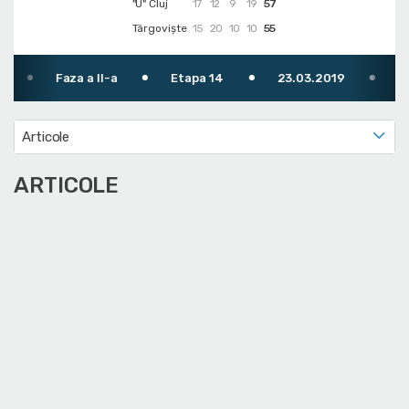
"U" Cluj
17
12
9
19
57
Târgoviște
15
20
10
10
55
Faza a II-a
Etapa 14
23.03.2019
15:00
Articole
ARTICOLE