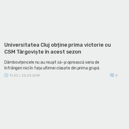
Universitatea Cluj obține prima victorie cu
CSM Târgoviște în acest sezon
Dâmbovițencele nu au reușit să-și oprească seria de
înfrângeri nici în fața ultimei clasate din prima grupă
17:33
23.03.2019
0
|