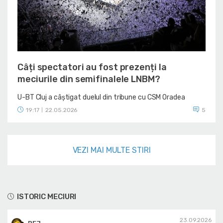
Câți spectatori au fost prezenți la
meciurile din semifinalele LNBM?
U-BT Cluj a câștigat duelul din tribune cu CSM Oradea
19:17
22.05.2026
5
|
VEZI MAI MULTE STIRI
ISTORIC MECIURI
23.09.2026