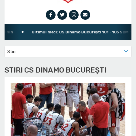
in
Ultimul meci: CS Dinamo Bucureşti 101 - 105 SCM "U" Crai
Stiri
STIRI CS DINAMO BUCUREŞTI