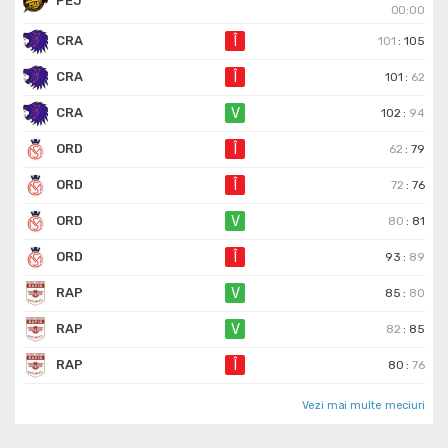
PEJ
00:00
CRA
Î
101
:
105
CRA
Î
101
:
62
CRA
V
102
:
94
ORD
Î
62
:
79
ORD
Î
72
:
76
ORD
V
80
:
81
ORD
Î
93
:
89
RAP
V
85
:
80
RAP
V
82
:
85
RAP
Î
80
:
76
Vezi mai multe meciuri