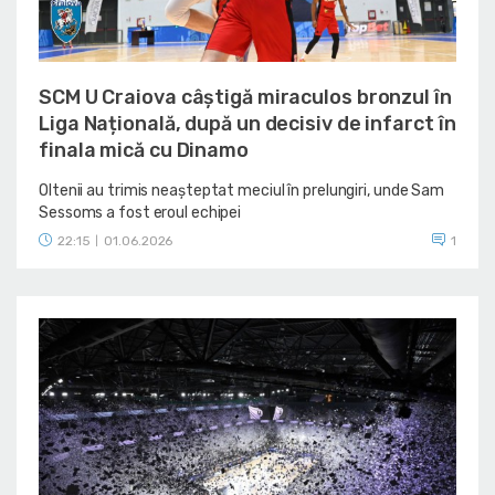
SCM U Craiova câștigă miraculos bronzul în
Liga Națională, după un decisiv de infarct în
finala mică cu Dinamo
Oltenii au trimis neașteptat meciul în prelungiri, unde Sam
Sessoms a fost eroul echipei
22:15
01.06.2026
1
|