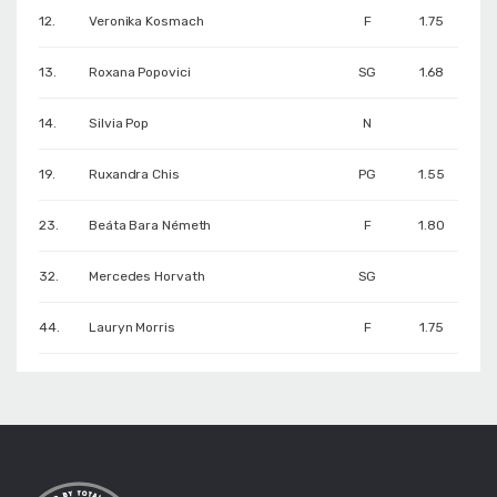
12.
Veronika Kosmach
F
1.75
13.
Roxana Popovici
SG
1.68
14.
Silvia Pop
N
19.
Ruxandra Chis
PG
1.55
23.
Beáta Bara Németh
F
1.80
32.
Mercedes Horvath
SG
44.
Lauryn Morris
F
1.75