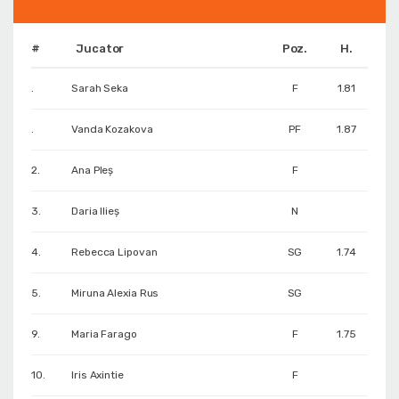
#
Jucator
Poz.
H.
.
Sarah Seka
F
1.81
.
Vanda Kozakova
PF
1.87
2.
Ana Pleș
F
3.
Daria Ilieș
N
4.
Rebecca Lipovan
SG
1.74
5.
Miruna Alexia Rus
SG
9.
Maria Farago
F
1.75
10.
Iris Axintie
F