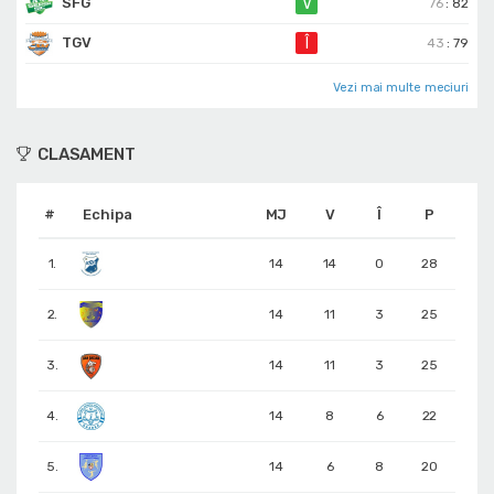
SFG
V
76
:
82
TGV
Î
43
:
79
Vezi mai multe meciuri
CLASAMENT
#
Echipa
MJ
V
Î
P
1.
14
14
0
28
2.
14
11
3
25
3.
14
11
3
25
4.
14
8
6
22
5.
14
6
8
20