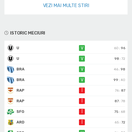
VEZI MAI MULTE STIRI
ISTORIC MECIURI
U
V
60
:
96
U
V
98
:
72
BRA
V
46
:
98
BRA
V
99
:
40
RAP
Î
76
:
87
RAP
Î
87
:
78
SFG
Î
75
:
68
ARD
Î
65
:
72