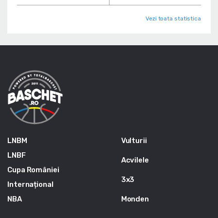
Vezi toata statistica
LNBM
Vulturii
LNBF
Acvilele
Cupa României
3x3
Internațional
NBA
Monden