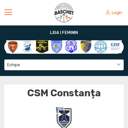
Login
LIGA I FEMININ
Echipe
CSM Constanța