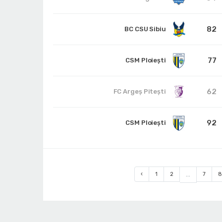
82
BC CSU Sibiu
77
CSM Ploiești
62
FC Argeș Pitești
92
CSM Ploiești
‹
1
2
...
7
8