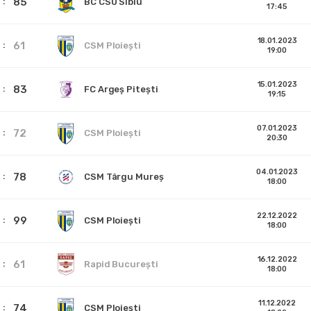
85
BC CSU Sibiu
17:45
18.01.2023
61
CSM Ploiești
19:00
15.01.2023
83
FC Argeș Pitești
19:15
07.01.2023
72
CSM Ploiești
20:30
04.01.2023
78
CSM Târgu Mureș
18:00
22.12.2022
99
CSM Ploiești
18:00
16.12.2022
61
Rapid București
18:00
11.12.2022
74
CSM Ploiești