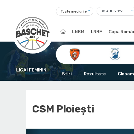
Toate meciurile
LNBM
LNBF
Cupa Român
LIGA I FEMININ
Stiri
Rezultate
Clasam
CSM Ploiești