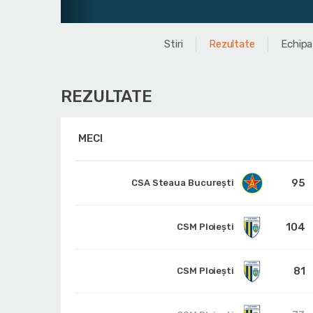
Stiri
Rezultate
Echipa
REZULTATE
MECI
95
CSA Steaua București
104
CSM Ploiești
81
CSM Ploiești