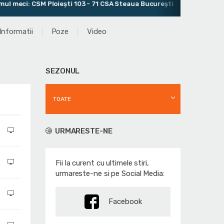
ci: CSM Ploiești 103 - 71 CSA Steaua București
Antrenor: Mi
Informatii
Poze
Video
SEZONUL
TOATE
URMARESTE-NE
Fii la curent cu ultimele stiri,
urmareste-ne si pe Social Media:
Facebook