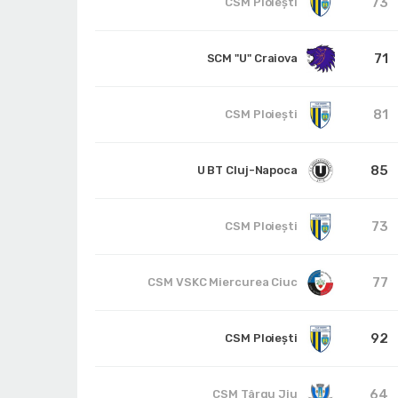
73
CSM Ploiești
71
SCM "U" Craiova
81
CSM Ploiești
85
U BT Cluj-Napoca
73
CSM Ploiești
77
CSM VSKC Miercurea Ciuc
92
CSM Ploiești
64
CSM Târgu Jiu