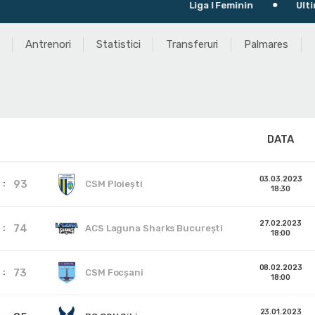
Liga I Feminin
Ultimul me
Antrenori
Statistici
Transferuri
Palmares
DATA
03.03.2023
93
CSM Ploiești
18:30
27.02.2023
74
ACS Laguna Sharks București
18:00
08.02.2023
73
CSM Focșani
18:00
23.01.2023