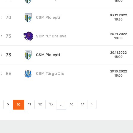
18:00
03.12.2022
70
CSM Ploiești
18:30
26.11.2022
73
SCM "U" Craiova
18:00
20.11.2022
73
CSM Ploiești
18:00
29.10.2022
86
CSM Târgu Jiu
18:00
9
10
11
12
13
...
16
17
›