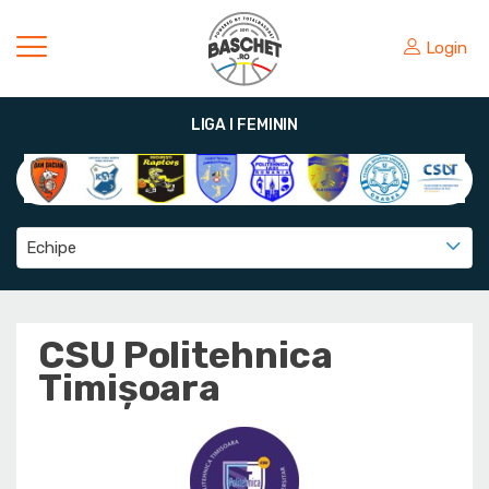
Login
LIGA I FEMININ
Echipe
CSU Politehnica
Timișoara