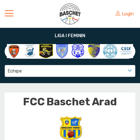
Login
LIGA I FEMININ
Echipe
FCC Baschet Arad