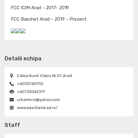
FCC ICIM Arad – 2017- 2019
FCC Baschet Arad – 2019 – Prezent
Detalii echipa
Calea Aurel Vlaicu Nr.57, Arad
+40357401112
+40723045317
urbanmrcl@yahoo.com
www.baschetarad.ro/
Staff