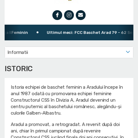
a I Feminin
Ultimul meci: FCC Baschet Arad 79 - 62 Sepsi SI
Informatii
ISTORIC
Istoria echipei de baschet feminin a Aradului începe în
anul 1987 odată cu promovarea echipei feminine
Constructorul CSS în Divizia A, Aradul devenind un
centru puternic al baschetului românesc, alegându-şi
culorile Galben-Albastru.
Aradul a promovat, a retrogradat. A revenit după doi
ani, chiar în primul campionat după revenire
Constructorul CSS jucând finala doi ani consecutivi, în