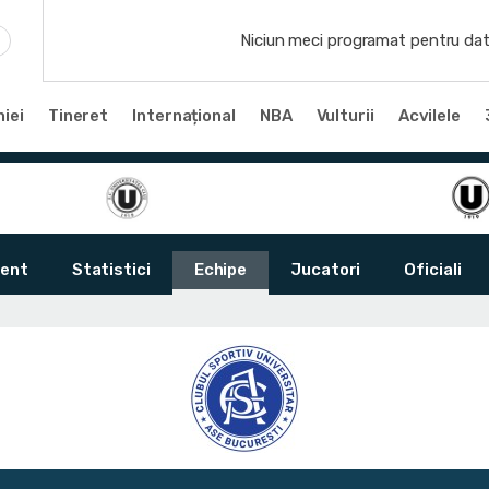
Niciun meci programat pentru dat
iei
Tineret
Internațional
NBA
Vulturii
Acvilele
ent
Statistici
Echipe
Jucatori
Oficiali