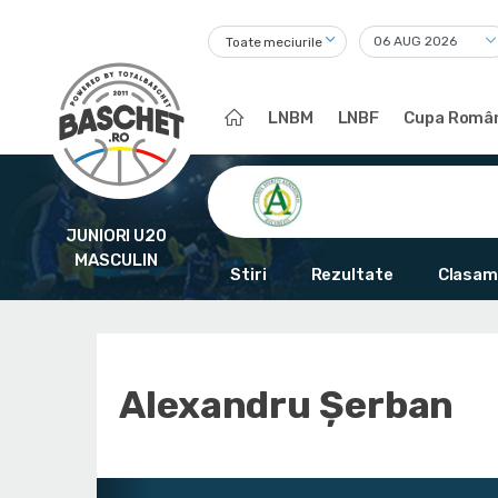
Toate meciurile
LNBM
LNBF
Cupa Român
JUNIORI U20
MASCULIN
Stiri
Rezultate
Clasam
Alexandru Șerban