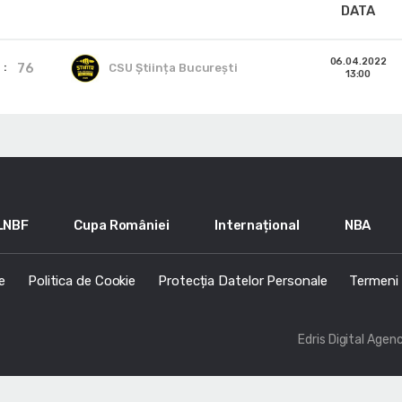
DATA
06.04.2022
76
CSU Știința București
13:00
LNBF
Cupa României
Internațional
NBA
e
Politica de Cookie
Protecția Datelor Personale
Termeni s
Edris Digital Agen