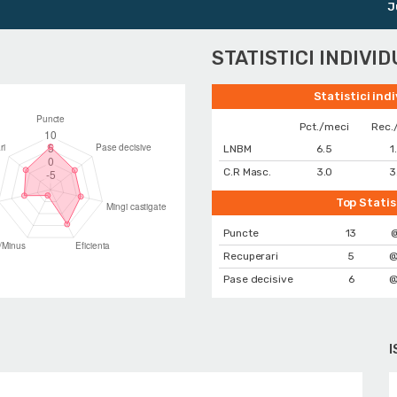
Junio
STATISTICI INDIVI
Statistici ind
Pct./meci
Rec.
LNBM
6.5
1
C.R Masc.
3.0
3
Top Statis
Puncte
13
@
Recuperari
5
@
Pase decisive
6
@
I