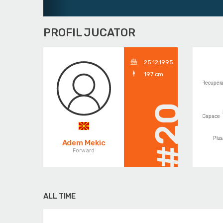
PROFIL JUCATOR
25.12.1995
197 cm
#20
Adem Mekic
Forward
ALL TIME