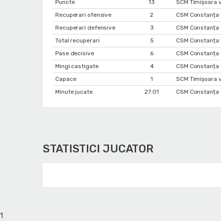
Puncte
13
SCM Timișoara v
Recuperari ofensive
2
CSM Constanța 
Recuperari defensive
3
CSM Constanța 
Total recuperari
5
CSM Constanța 
Pase decisive
6
CSM Constanța 
Mingi castigate
4
CSM Constanța 
Capace
1
SCM Timișoara v
Minute jucate
27:01
CSM Constanța 
STATISTICI JUCATOR
1