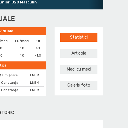
ri U20 Masculin
DUALE
ividuale
Statistici
/meci
PD/meci
Eff
.8
1.8
5.1
Articole
.0
1.0
-1.0
tici
Meci cu meci
 Timișoara
LNBM
 Constanța
LNBM
Galerie foto
 Constanța
LNBM
STORIC