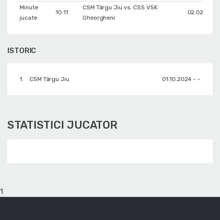
Minute
CSM Târgu Jiu vs. CSS VSK
10:11
02.02.2025
jucate
Gheorgheni
ISTORIC
1.
CSM Târgu Jiu
01.10.2024 - -
STATISTICI JUCATOR
1