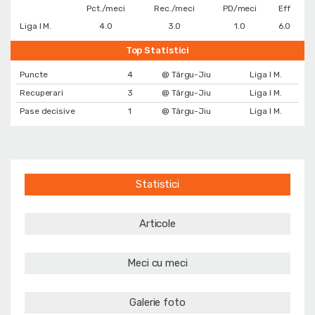
Pct./meci
Rec./meci
PD/meci
Eff
Liga I M.
4.0
3.0
1.0
6.0
Top Statistici
Puncte
4
@ Târgu-Jiu
Liga I M.
Recuperari
3
@ Târgu-Jiu
Liga I M.
Pase decisive
1
@ Târgu-Jiu
Liga I M.
Statistici
Articole
Meci cu meci
Galerie foto