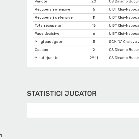
Puncte
20
CS Dinamo Bucure
Recuperari ofensive
5
U BT Cluj-Napoca
Recuperari defensive
11
U BT Cluj-Napoca
Total recuperari
16
U BT Cluj-Napoca
Pase decisive
6
U BT Cluj-Napoca
Mingi castigate
5
SCM "U" Craiova 
Capace
2
CS Dinamo Bucure
Minute jucate
29:11
CS Dinamo Bucure
STATISTICI JUCATOR
1