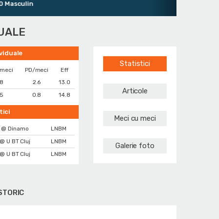
asculin
DUALE
ividuale
Statistici
/meci
PD/meci
Eff
.8
2.6
13.0
Articole
.5
0.8
14.8
tici
Meci cu meci
@ Dinamo
LNBM
@ U BT Cluj
LNBM
Galerie foto
@ U BT Cluj
LNBM
STORIC