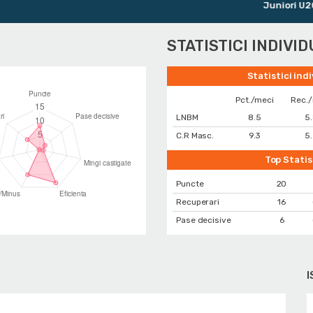
Juniori U20 M
STATISTICI INDIVI
Statistici ind
Pct./meci
Rec.
LNBM
8.5
5
C.R Masc.
9.3
5
Top Statis
Puncte
20
Recuperari
16
Pase decisive
6
I