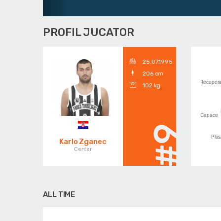
PROFIL JUCATOR
25.07.1995
206 cm
102 kg
#9
Karlo Zganec
Center
ALL TIME