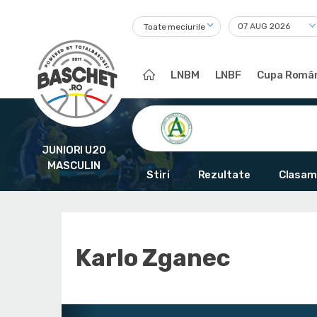
Toate meciurile
LNBM
LNBF
Cupa Român
JUNIORI U20
MASCULIN
Stiri
Rezultate
Clasam
Karlo Zganec