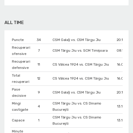
ALL TIME
Puncte
34
CSM Galaţi vs. CSM Târgu Jiu
20.12.202
Recuperari
7
CSM Târgu Jiu vs. SCM Timișoara
08.11.202
ofensive
Recuperari
11
CS Vâlcea 1924 vs. CSM Târgu Jiu
16.01.202
defensive
Total
12
CS Vâlcea 1924 vs. CSM Târgu Jiu
16.01.202
recuperari
Pase
9
CSM Galaţi vs. CSM Târgu Jiu
20.12.202
decisive
Mingi
CSM Târgu Jiu vs. CS Dinamo
4
13.12.202
castigate
Bucureşti
CSM Târgu Jiu vs. CS Dinamo
Capace
1
13.12.202
Bucureşti
Minute