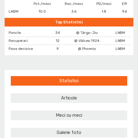
Pct./meci
Rec./meci
PD/meci
Eff
LNBM
10.0
3.6
1.8
9.6
Top Statistici
Puncte
34
@ Târgu-Jiu
LNBM
Recuperari
12
@ Vâlcea 1924
LNBM
Pase decisive
9
@ Phoenix
LNBM
Statistici
Articole
Meci cu meci
Galerie foto