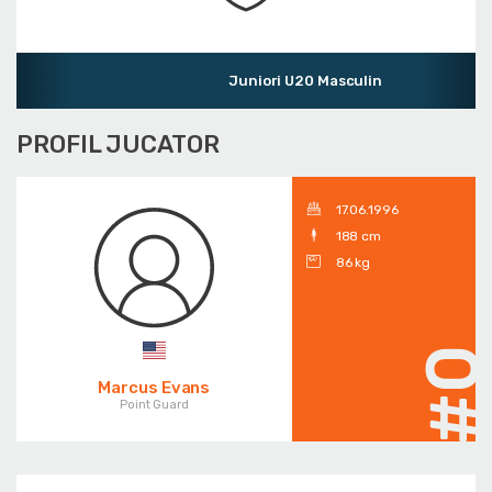
Juniori U20 Masculin
PROFIL JUCATOR
17.06.1996
188 cm
86 kg
#
Marcus Evans
Point Guard