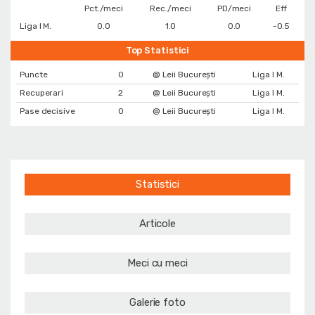
Pct./meci
Rec./meci
PD/meci
Eff
Liga I M.
0.0
1.0
0.0
-0.5
Top Statistici
Puncte
0
@ Leii București
Liga I M.
Recuperari
2
@ Leii București
Liga I M.
Pase decisive
0
@ Leii București
Liga I M.
Statistici
Articole
Meci cu meci
Galerie foto