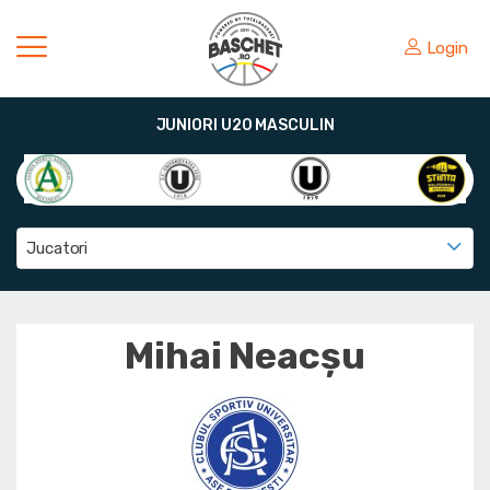
Login
JUNIORI U20 MASCULIN
Jucatori
Mihai Neacșu