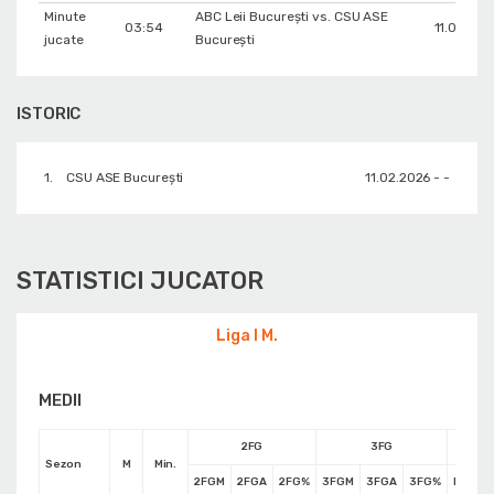
Minute
ABC Leii București vs. CSU ASE
03:54
11.02.202
jucate
București
ISTORIC
1.
CSU ASE București
11.02.2026 - -
STATISTICI JUCATOR
Liga I M.
MEDII
2FG
3FG
Sezon
M
Min.
2FGM
2FGA
2FG%
3FGM
3FGA
3FG%
FTM