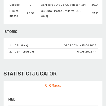
Capace
0
CSM Târgu Jiu vs. CS Vâlcea 1924
30.04.202
Minute
CS Cuza Pirates Brăila vs. CSU
25:10
13.10.202
jucate
Galaţi
ISTORIC
1.
CSU Galaţi
01.09.2024 - 15.06.2025
2.
CSM Târgu Jiu
01.08.2025 - -
STATISTICI JUCATOR
C.R Masc.
MEDII