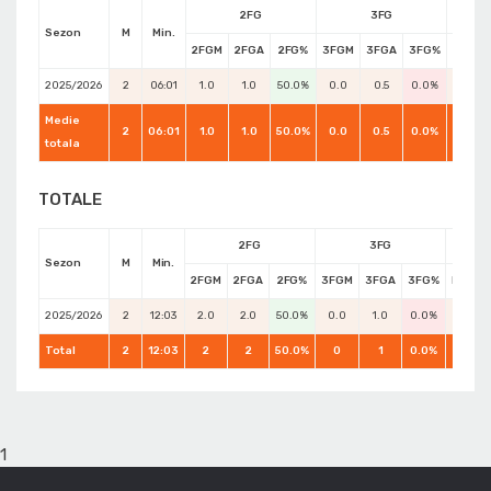
2FG
3FG
Sezon
M
Min.
2FGM
2FGA
2FG%
3FGM
3FGA
3FG%
FTM
2025/2026
2
06:01
1.0
1.0
50.0%
0.0
0.5
0.0%
0.0
Medie
2
06:01
1.0
1.0
50.0%
0.0
0.5
0.0%
0.0
totala
TOTALE
2FG
3FG
Sezon
M
Min.
2FGM
2FGA
2FG%
3FGM
3FGA
3FG%
FTM
2025/2026
2
12:03
2.0
2.0
50.0%
0.0
1.0
0.0%
0.0
Total
2
12:03
2
2
50.0%
0
1
0.0%
0
1