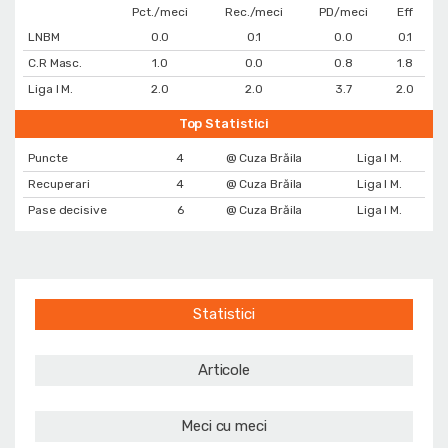
Pct./meci
Rec./meci
PD/meci
Eff
LNBM
0.0
0.1
0.0
0.1
C.R Masc.
1.0
0.0
0.8
1.8
Liga I M.
2.0
2.0
3.7
2.0
Top Statistici
Puncte
4
@ Cuza Brăila
Liga I M.
Recuperari
4
@ Cuza Brăila
Liga I M.
Pase decisive
6
@ Cuza Brăila
Liga I M.
Statistici
Articole
Meci cu meci