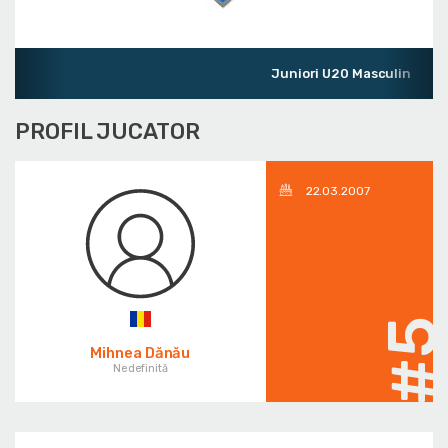
Juniori U20 Masculin
PROFIL JUCATOR
22.03.2007
#
Mihnea Dănău
Nedefinită