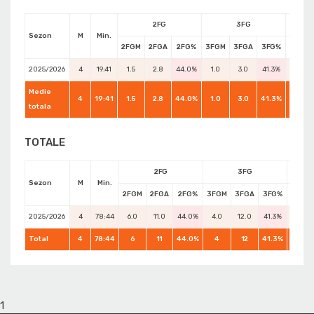
2FG
3FG
Sezon
M
Min.
2FGM
2FGA
2FG%
3FGM
3FGA
3FG%
FTM
2025/2026
4
19:41
1.5
2.8
44.0%
1.0
3.0
41.3%
0.5
Medie
4
19:41
1.5
2.8
44.0%
1.0
3.0
41.3%
0.5
totala
TOTALE
2FG
3FG
Sezon
M
Min.
2FGM
2FGA
2FG%
3FGM
3FGA
3FG%
FTM
2025/2026
4
78:44
6.0
11.0
44.0%
4.0
12.0
41.3%
2.0
Total
4
78:44
6
11
44.0%
4
12
41.3%
2
1