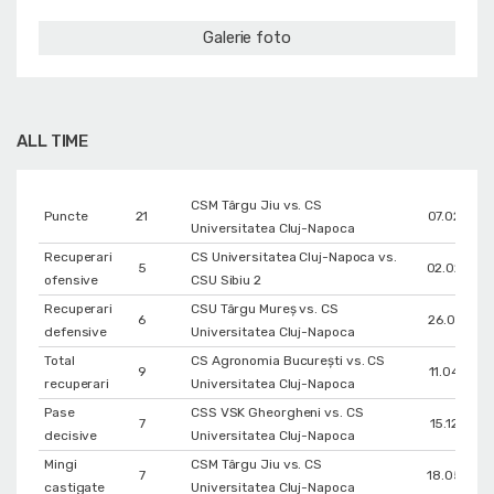
Galerie foto
ALL TIME
CSM Târgu Jiu vs. CS
Puncte
21
07.02.202
Universitatea Cluj-Napoca
Recuperari
CS Universitatea Cluj-Napoca vs.
5
02.02.202
ofensive
CSU Sibiu 2
Recuperari
CSU Târgu Mureș vs. CS
6
26.01.202
defensive
Universitatea Cluj-Napoca
Total
CS Agronomia București vs. CS
9
11.04.202
recuperari
Universitatea Cluj-Napoca
Pase
CSS VSK Gheorgheni vs. CS
7
15.12.202
decisive
Universitatea Cluj-Napoca
Mingi
CSM Târgu Jiu vs. CS
7
18.05.202
castigate
Universitatea Cluj-Napoca