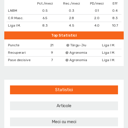
Pct./meci
Rec./meci
PD/meci
Eff
LNBM
0.5
0.3
0.1
0.4
C.R Masc.
6.5
2.8
2.0
8.3
Liga I M.
8.3
4.5
4.0
10.7
Top Statistici
Puncte
21
@ Târgu-Jiu
Liga I M.
Recuperari
9
@ Agronomia
Liga I M.
Pase decisive
7
@ Agronomia
Liga I M.
Statistici
Articole
Meci cu meci