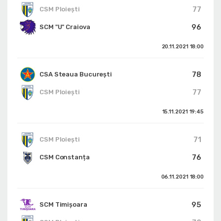
77
CSM Ploiești
96
SCM "U" Craiova
20.11.2021
18:00
78
CSA Steaua București
77
CSM Ploiești
15.11.2021
19:45
71
CSM Ploiești
76
CSM Constanța
06.11.2021
18:00
95
SCM Timișoara