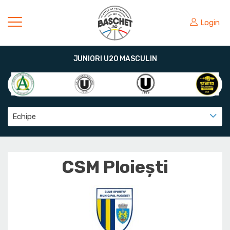
Login
JUNIORI U20 MASCULIN
Echipe
CSM Ploiești