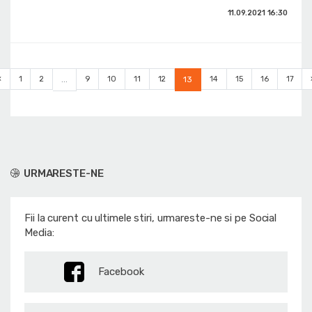
11.09.2021
16:30
‹
1
2
...
9
10
11
12
13
14
15
16
17
URMARESTE-NE
Fii la curent cu ultimele stiri, urmareste-ne si pe Social
Media:
Facebook