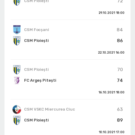
72
CSM Ploiești
29.10.2021
18:00
84
CSM Focșani
86
CSM Ploiești
22.10.2021
16:00
70
CSM Ploiești
74
FC Argeș Pitești
16.10.2021
18:00
63
CSM VSKC Miercurea Ciuc
89
CSM Ploiești
10.10.2021
17:00