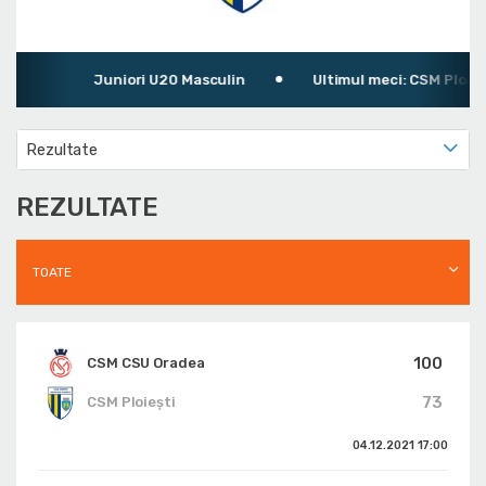
Juniori U20 Masculin
Ultimul meci: CSM Ploiești 
Rezultate
REZULTATE
TOATE
100
CSM CSU Oradea
73
CSM Ploiești
04.12.2021
17:00