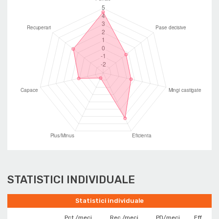
STATISTICI INDIVIDUALE
Statistici individuale
Pct./meci
Rec./meci
PD/meci
Eff