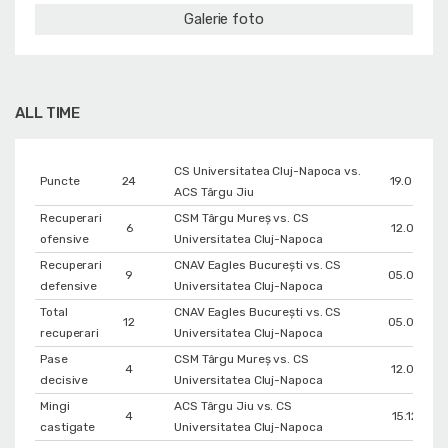
Galerie foto
ALL TIME
CS Universitatea Cluj-Napoca vs.
Puncte
24
19.05.201
ACS Târgu Jiu
Recuperari
CSM Târgu Mureș vs. CS
6
12.01.201
ofensive
Universitatea Cluj-Napoca
Recuperari
CNAV Eagles București vs. CS
9
05.04.201
defensive
Universitatea Cluj-Napoca
Total
CNAV Eagles București vs. CS
12
05.04.201
recuperari
Universitatea Cluj-Napoca
Pase
CSM Târgu Mureș vs. CS
4
12.01.201
decisive
Universitatea Cluj-Napoca
Mingi
ACS Târgu Jiu vs. CS
4
15.12.201
castigate
Universitatea Cluj-Napoca