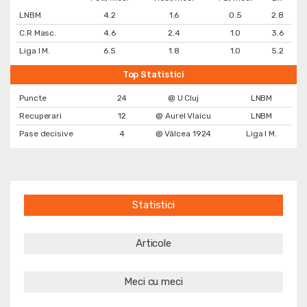
LNBM
4.2
1.6
0.5
2.8
C.R Masc.
4.6
2.4
1.0
3.6
Liga I M.
6.5
1.8
1.0
5.2
Top Statistici
Puncte
24
@ U Cluj
LNBM
Recuperari
12
@ Aurel Vlaicu
LNBM
Pase decisive
4
@ Vâlcea 1924
Liga I M.
Statistici
Articole
Meci cu meci