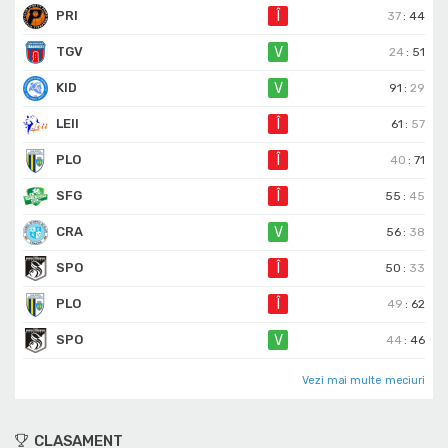
PRI
Î
37
:
44
TGV
V
24
:
51
KID
V
91
:
29
LEII
Î
61
:
57
PLO
Î
40
:
71
SFG
Î
55
:
45
CRA
V
56
:
38
SPO
Î
50
:
33
PLO
Î
49
:
62
SPO
V
44
:
46
Vezi mai multe meciuri
CLASAMENT