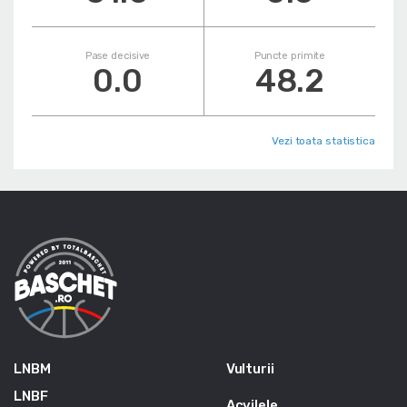
Pase decisive
Puncte primite
0.0
48.2
Vezi toata statistica
LNBM
Vulturii
LNBF
Acvilele