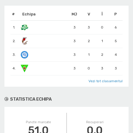
#
Echipa
MJ
V
Î
P
1.
3
3
0
6
2.
3
2
1
5
3.
3
1
2
4
4.
3
0
3
3
Vezi tot clasamentul
STATISTICA ECHIPA
Puncte marcate
Recuperari
51.0
0.0