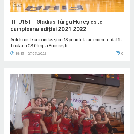
TF U15 F - Gladius Târgu Mureș este
campioana ediției 2021-2022
Ardelencele au condus și cu 18 puncte la un moment dat în
finala cu CS Olimpia București
15:13
27.03.2022
0
|