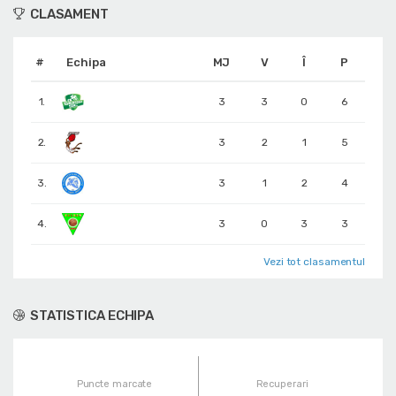
CLASAMENT
#
Echipa
MJ
V
Î
P
1.
3
3
0
6
2.
3
2
1
5
3.
3
1
2
4
4.
3
0
3
3
Vezi tot clasamentul
STATISTICA ECHIPA
Puncte marcate
Recuperari