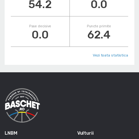
54.2
0.0
Pase decisive
Puncte primite
0.0
62.4
Vezi toata statistica
LNBM
Vulturii