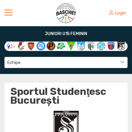
Login
JUNIORI U15 FEMININ
Echipe
Sportul Studenţesc
Bucureşti