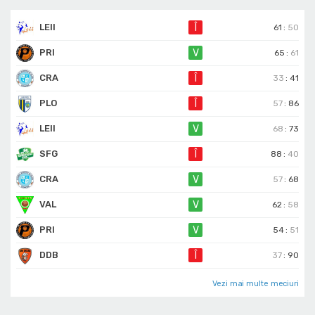
LEII
Î
61
:
50
PRI
V
65
:
61
CRA
Î
33
:
41
PLO
Î
57
:
86
LEII
V
68
:
73
SFG
Î
88
:
40
CRA
V
57
:
68
VAL
V
62
:
58
PRI
V
54
:
51
DDB
Î
37
:
90
Vezi mai multe meciuri