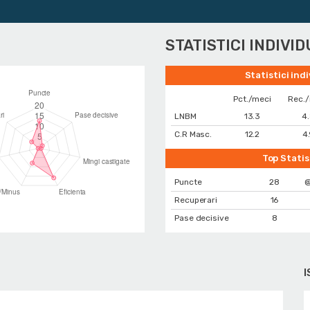
Ju
STATISTICI INDIVI
Statistici ind
Pct./meci
Rec.
LNBM
13.3
4
C.R Masc.
12.2
4
Top Statis
Puncte
28
@
Recuperari
16
Pase decisive
8
I