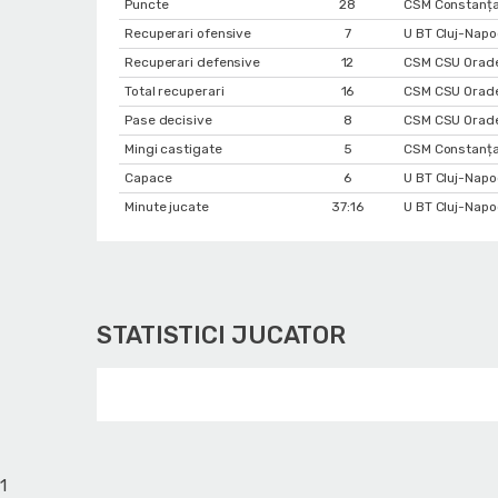
Puncte
28
CSM Constanța
Recuperari ofensive
7
U BT Cluj-Napo
Recuperari defensive
12
CSM CSU Orade
Total recuperari
16
CSM CSU Orade
Pase decisive
8
CSM CSU Orade
Mingi castigate
5
CSM Constanța
Capace
6
U BT Cluj-Nap
Minute jucate
37:16
U BT Cluj-Napoc
STATISTICI JUCATOR
1