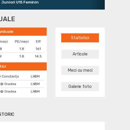
niori U15 Feminin
DUALE
ividuale
Statistici
/meci
PD/meci
Eff
.8
1.8
16.1
Articole
.9
1.8
14.5
tici
Meci cu meci
 Constanța
LNBM
@ Oradea
LNBM
Galerie foto
@ Oradea
LNBM
STORIC