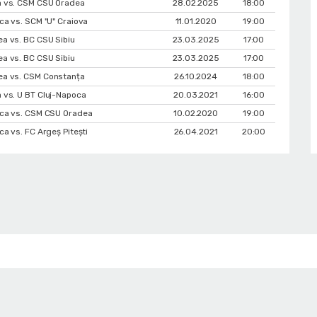
 vs. CSM CSU Oradea
28.02.2025
18:00
ca vs. SCM "U" Craiova
11.01.2020
19:00
a vs. BC CSU Sibiu
23.03.2025
17:00
a vs. BC CSU Sibiu
23.03.2025
17:00
a vs. CSM Constanța
26.10.2024
18:00
 vs. U BT Cluj-Napoca
20.03.2021
16:00
oca vs. CSM CSU Oradea
10.02.2020
19:00
a vs. FC Argeș Pitești
26.04.2021
20:00