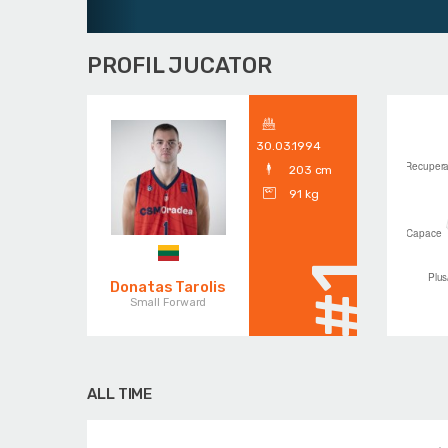
PROFIL JUCATOR
30.03.1994
203 cm
91 kg
#1
Donatas Tarolis
Small Forward
ALL TIME