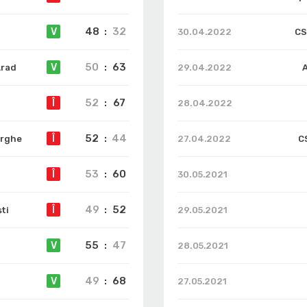
48
:
32
V
30.04.2022
CS
50
:
63
V
Arad
29.04.2022
A
52
:
67
Î
28.04.2022
52
:
44
Î
orghe
27.04.2022
C
53
:
60
Î
30.05.2021
49
:
52
Î
ti
29.05.2021
55
:
47
V
28.05.2021
49
:
68
V
e
27.05.2021