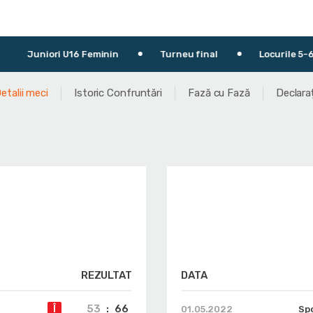
niori U16 Feminin
Turneu final
Locurile 5-6
etalii meci
Istoric Confruntări
Fază cu Fază
Declaraț
REZULTAT
DATA
53
:
66
Î
01.05.2022
Sp