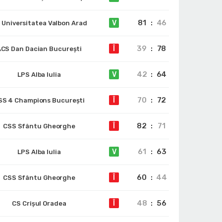
81
:
46
V
 Universitatea Valbon Arad
39
:
78
Î
CS Dan Dacian București
42
:
64
V
LPS Alba Iulia
70
:
72
Î
SS 4 Champions București
82
:
71
Î
CSS Sfântu Gheorghe
61
:
63
V
LPS Alba Iulia
60
:
44
Î
CSS Sfântu Gheorghe
48
:
56
Î
CS Crișul Oradea