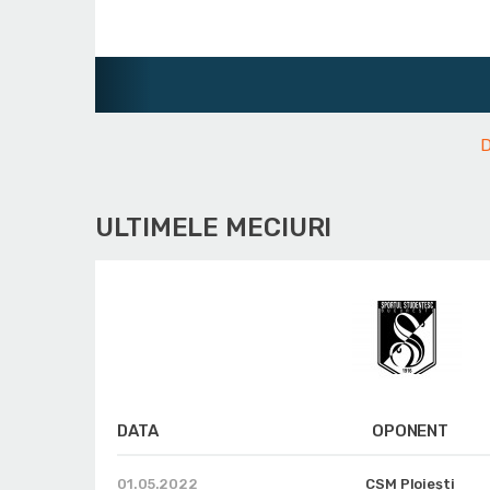
Ju
D
ULTIMELE MECIURI
DATA
OPONENT
01.05.2022
CSM Ploiești