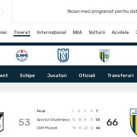
Niciun meci programat pentru dat
iei
Tineret
Internațional
NBA
Vulturii
Acvilele
ent
Echipe
Jucatori
Oficiali
Transferuri
Final
1
2
3
4
T
53
66
Sportul Studenţesc
10
18
8
17
53
CSM Ploiești
18
13
23
12
66