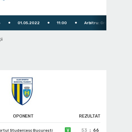
01.05.2022
11:00
Arbitru: Grigoraş Laurenţiu
ii
OPONENT
REZULTAT
53
:
66
V
ortul Studenţesc Bucureşti