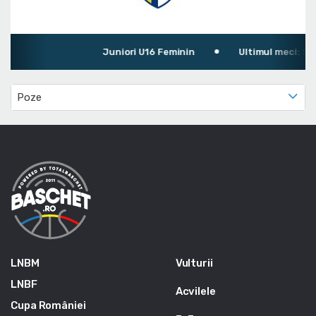
Juniori U16 Feminin
Ultimul meci: Spor
Poze
LNBM
Vulturii
LNBF
Acvilele
Cupa României