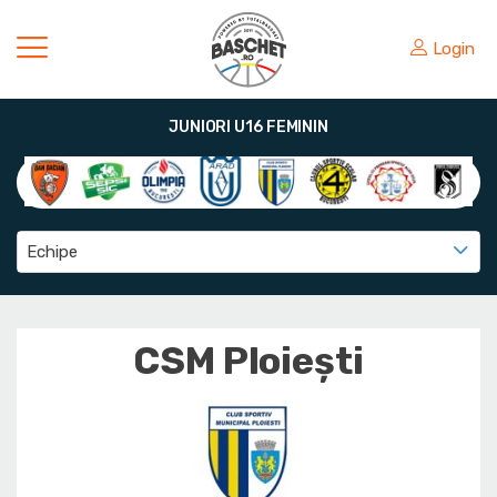
Login
JUNIORI U16 FEMININ
Echipe
CSM Ploiești