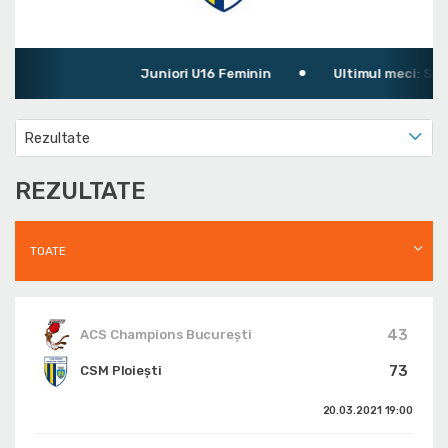
Juniori U16 Feminin
Ultimul meci: Sport
Rezultate
REZULTATE
TOATE
43
ACS Champions București
73
CSM Ploiești
20.03.2021
19:00