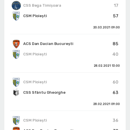
17
CSS Bega Timișoara
57
CSM Ploiești
20.03.2021
09:00
85
ACS Dan Dacian București
40
CSM Ploiești
28.02.2021
13:00
60
CSM Ploiești
63
CSS Sfântu Gheorghe
28.02.2021
09:00
36
CSM Ploiești