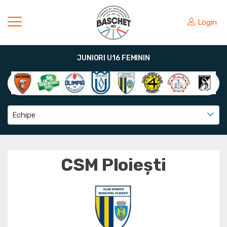
Login
JUNIORI U16 FEMININ
Echipe
CSM Ploiești