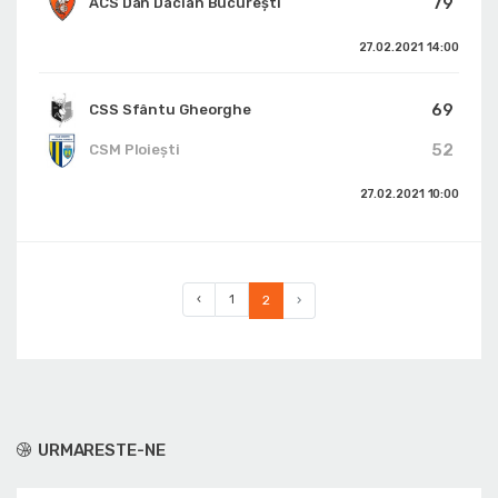
79
ACS Dan Dacian București
27.02.2021
14:00
69
CSS Sfântu Gheorghe
52
CSM Ploiești
27.02.2021
10:00
‹
1
2
›
URMARESTE-NE