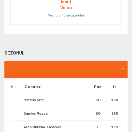
Ionuț
Voicu
Vezi profilul jucatorului
SEZONUL
#
Jucator
Poz.
H.
.
Marcus Azor
SG
1.88
.
Damion Rosser
SG
1.95
.
Allen Mukeba-Kasanda
F
1.98