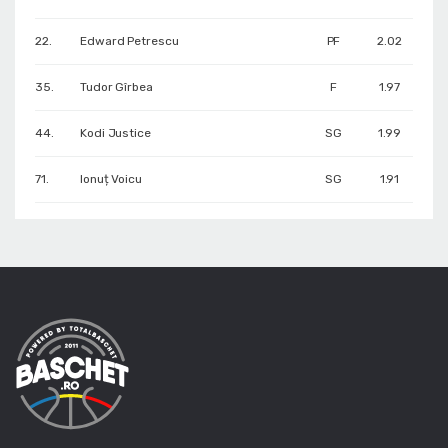
22.
Edward Petrescu
PF
2.02
35.
Tudor Gîrbea
F
1.97
44.
Kodi Justice
SG
1.99
71.
Ionuț Voicu
SG
1.91