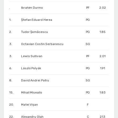
.
Ibrahim Durmo
PF
2.02
1.
Ștefan Eduard Herea
PG
2.
Tudor Șomăcescu
PG
1.85
3.
Octavian Costin Serbanescu
SG
3.
Lewis Sullivan
PF
2.01
6.
László Polyák
PG
1.91
8.
David Andrei Patru
SG
15.
Mihail Miseailo
PG
1.83
20.
Matei Vișan
F
22.
Alexandru Olah
C
2.13