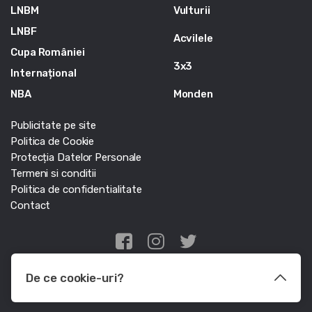
LNBM
Vulturii
LNBF
Acvilele
Cupa României
3x3
Internațional
NBA
Monden
Publicitate pe site
Politica de Cookie
Protecția Datelor Personale
Termeni si conditii
Politica de confidentialitate
Contact
Edris Digital Agency
De ce cookie-uri?
© Baschet.ro 2011 - 2026 - Toate drepturile rezervate
Le utilizam pentru a optimiza functionalitatea site-ului web, a