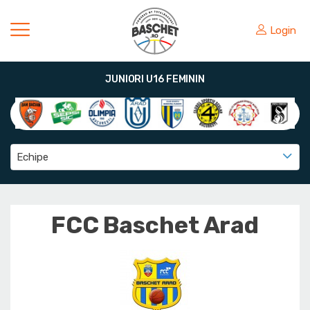
Login
JUNIORI U16 FEMININ
Echipe
FCC Baschet Arad