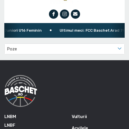
Juniori U16 Feminin
Ultimul meci: FCC Baschet Arad 79 - 6
Poze
LNBM
Vulturii
LNBF
Acvilele