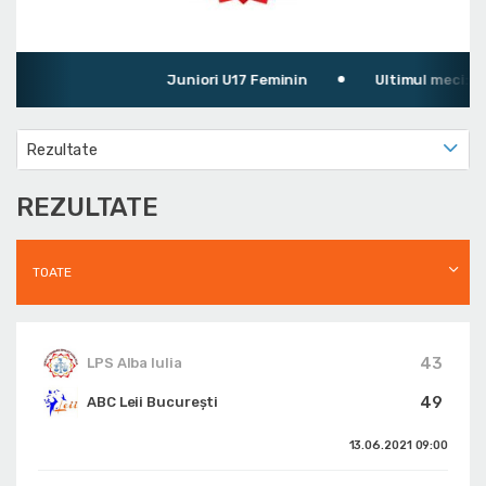
Juniori U17 Feminin
Ultimul meci: LPS 
Rezultate
REZULTATE
TOATE
43
LPS Alba Iulia
49
ABC Leii București
13.06.2021
09:00