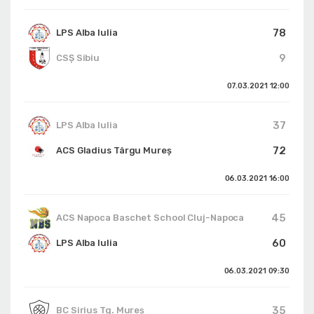
78
LPS Alba Iulia
9
CSȘ Sibiu
07.03.2021
12:00
37
LPS Alba Iulia
72
ACS Gladius Târgu Mureș
06.03.2021
16:00
45
ACS Napoca Baschet School Cluj-Napoca
60
LPS Alba Iulia
06.03.2021
09:30
35
BC Sirius Tg. Mureș