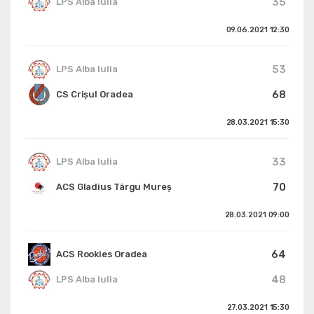
35
LPS Alba Iulia
09.06.2021
12:30
53
LPS Alba Iulia
68
CS Crișul Oradea
28.03.2021
15:30
33
LPS Alba Iulia
70
ACS Gladius Târgu Mureș
28.03.2021
09:00
64
ACS Rookies Oradea
48
LPS Alba Iulia
27.03.2021
15:30