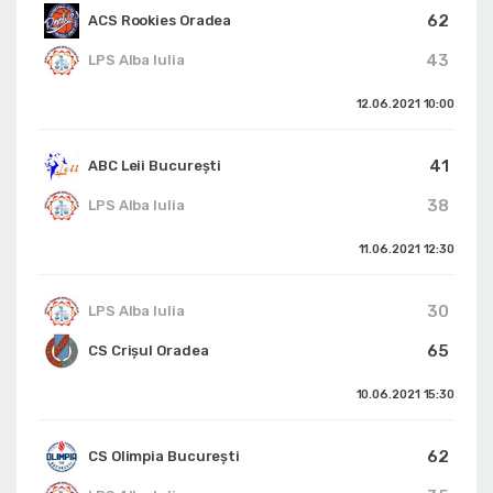
62
ACS Rookies Oradea
43
LPS Alba Iulia
12.06.2021
10:00
41
ABC Leii București
38
LPS Alba Iulia
11.06.2021
12:30
30
LPS Alba Iulia
65
CS Crișul Oradea
10.06.2021
15:30
62
CS Olimpia București