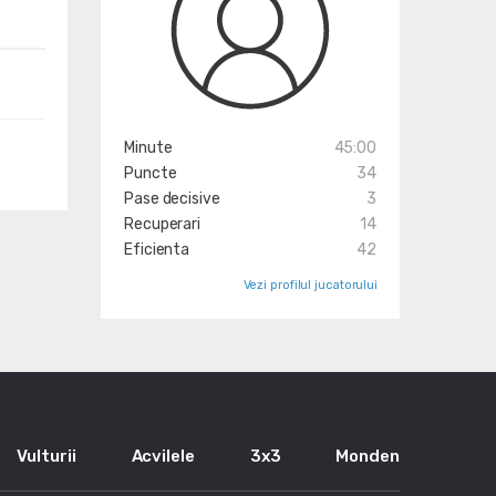
Minute
45:00
Puncte
34
Pase decisive
3
Recuperari
14
Eficienta
42
Vezi profilul jucatorului
Vulturii
Acvilele
3x3
Monden