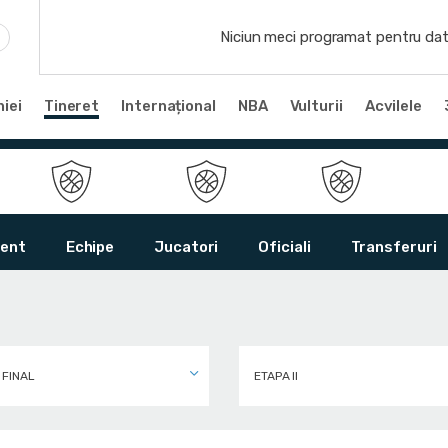
Niciun meci programat pentru dat
iei
Tineret
Internațional
NBA
Vulturii
Acvilele
ent
Echipe
Jucatori
Oficiali
Transferuri
 FINAL
ETAPA II