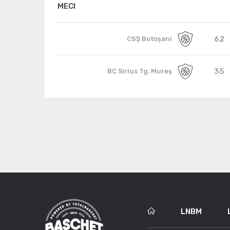
MECI
62
CSȘ Botoșani
35
BC Sirius Tg. Mureș
LNBM