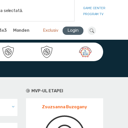
GAME CENTER
a selectată.
PROGRAM TV
3x3
Monden
Exclusiv
Login
MVP-UL ETAPEI
Zsuzsanna Buzogany