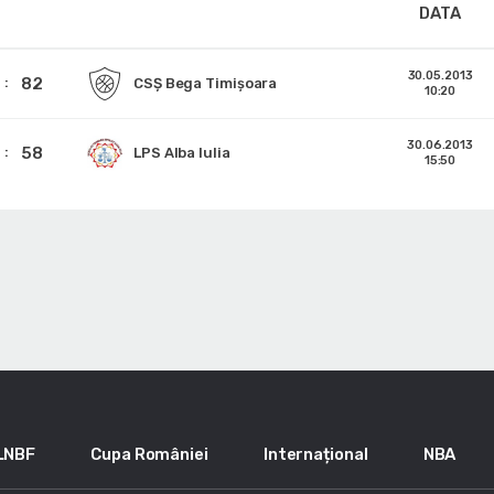
DATA
30.05.2013
82
CSȘ Bega Timișoara
10:20
30.06.2013
58
LPS Alba Iulia
15:50
LNBF
Cupa României
Internațional
NBA