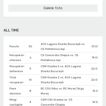
Galerie foto
ALL TIME
ACS Laguna Sharks București vs.
Puncte
30
07.05.202
CS Politehnica Iași
Recuperari
CS Concordia Chiajna vs. CS
6
19.05.201
ofensive
Politehnica Iași
Recuperari
CSM Oradea 2 vs. ACS Laguna
9
22.05.202
defensive
Sharks București
Total
CSM Oradea 2 vs. ACS Laguna
13
22.05.202
recuperari
Sharks București
Pase
BC CSU Sibiu vs. BC Mureș Târgu
8
15.12.2017
decisive
Mureș
Mingi
CSM CSU Oradea vs. CS
4
14.12.2013
castigate
Concordia Chiajna