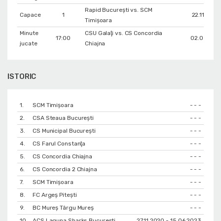
Rapid București vs. SCM
Capace
1
22.11.2008
Timișoara
Minute
CSU Galaţi vs. CS Concordia
17:00
02.05.201
jucate
Chiajna
ISTORIC
1.
SCM Timișoara
- - -
2.
CSA Steaua București
- - -
3.
CS Municipal București
- - -
4.
CS Farul Constanţa
- - -
5.
CS Concordia Chiajna
- - -
6.
CS Concordia 2 Chiajna
- - -
7.
SCM Timișoara
- - -
8.
FC Argeș Pitești
- - -
9.
BC Mureș Târgu Mureș
- - -
10.
ACS Laguna Sharks București
27.11.2020 - 15.06.2023