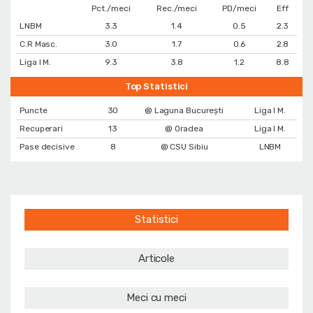
Pct./meci
Rec./meci
PD/meci
Eff
LNBM
3.3
1.4
0.5
2.3
C.R Masc.
3.0
1.7
0.6
2.8
Liga I M.
9.3
3.8
1.2
8.8
Top Statistici
Puncte
30
@ Laguna București
Liga I M.
Recuperari
13
@ Oradea
Liga I M.
Pase decisive
8
@ CSU Sibiu
LNBM
Statistici
Articole
Meci cu meci