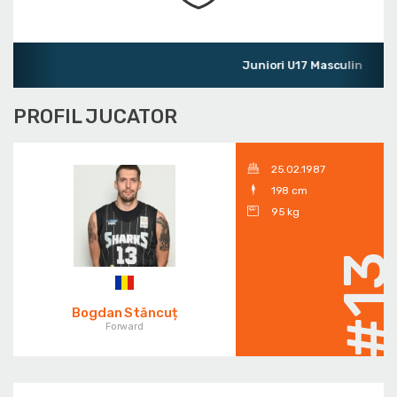
Juniori U17 Masculin
PROFIL JUCATOR
25.02.1987
198 cm
95 kg
#1
Bogdan Stăncuț
Forward