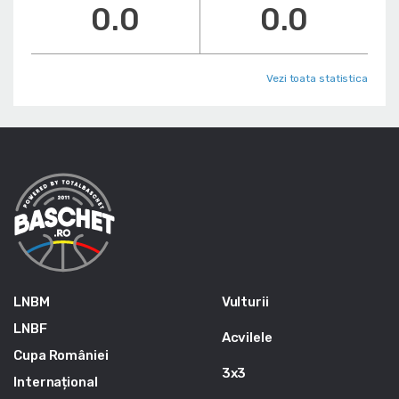
0.0
0.0
Vezi toata statistica
LNBM
Vulturii
LNBF
Acvilele
Cupa României
3x3
Internațional