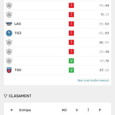
Î
38
:
64
Î
71
:
37
LAG
Î
38
:
53
TGJ
Î
45
:
93
Î
62
:
40
Î
20
:
66
V
47
:
70
TGV
V
57
:
52
Vezi mai multe meciuri
CLASAMENT
#
Echipa
MJ
V
Î
P