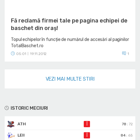
Fă reclamă firmei tale pe pagina echipei de
baschet din oraș!
Topul echipelor în funcție de numărul de accesări al paginilor
TotalBaschet.ro
05:01
19.11.2012
1
|
VEZI MAI MULTE STIRI
ISTORIC MECIURI
ATH
Î
78
:
72
LEII
Î
84
:
65