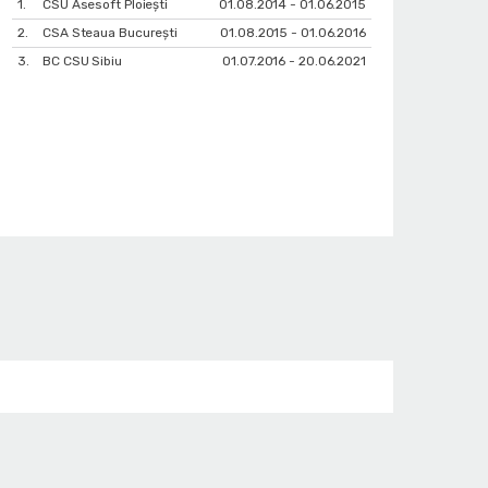
1.
CSU Asesoft Ploiești
01.08.2014 - 01.06.2015
2.
CSA Steaua București
01.08.2015 - 01.06.2016
3.
BC CSU Sibiu
01.07.2016 - 20.06.2021