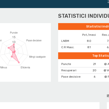
Juni
STATISTICI INDIVI
Statistici ind
Pct./meci
Rec.
LNBM
8.0
7
C.R Masc.
8.1
6
Top Statis
Puncte
21
@ A
Recuperari
20
@ V
Pase decisive
6
@ P
I