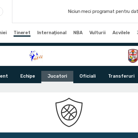
Niciun meci programat pentru dat
iei
Tineret
Internațional
NBA
Vulturii
Acvilele
ent
Echipe
Jucatori
Oficiali
Transferuri