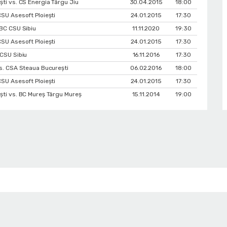
ști vs. CS Energia Târgu Jiu
30.04.2015
18:00
CSU Asesoft Ploiești
24.01.2015
17:30
 BC CSU Sibiu
11.11.2020
19:30
CSU Asesoft Ploiești
24.01.2015
17:30
 CSU Sibiu
16.11.2016
17:30
vs. CSA Steaua București
06.02.2016
18:00
CSU Asesoft Ploiești
24.01.2015
17:30
ști vs. BC Mureș Târgu Mureș
15.11.2014
19:00