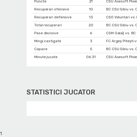
Puncte
21
CSU Asesoft Ploie
Recuperari ofensive
10
BC CSU Sibiu vs. 
Recuperari defensive
13
CSO Voluntari vs.
Total recuperari
20
BC CSU Sibiu vs. 
Pase decisive
6
CSM Galaţi vs. BC
Mingi castigate
3
FC Argeș Pitești 
Capace
5
BC CSU Sibiu vs. 
Minute jucate
06:31
CSU Asesoft Ploie
STATISTICI JUCATOR
1