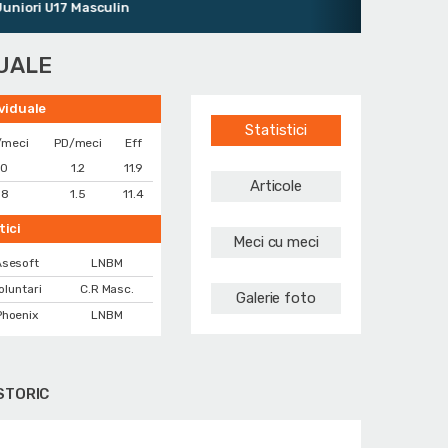
ori U17 Masculin
DUALE
ividuale
Statistici
/meci
PD/meci
Eff
.0
1.2
11.9
Articole
.8
1.5
11.4
tici
Meci cu meci
sesoft
LNBM
oluntari
C.R Masc.
Galerie foto
hoenix
LNBM
STORIC