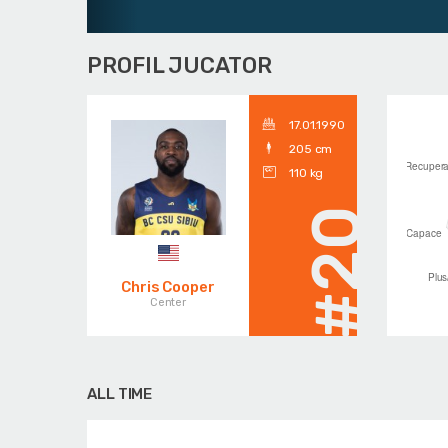
PROFIL JUCATOR
17.01.1990
205 cm
110 kg
#20
Chris Cooper
Center
ALL TIME