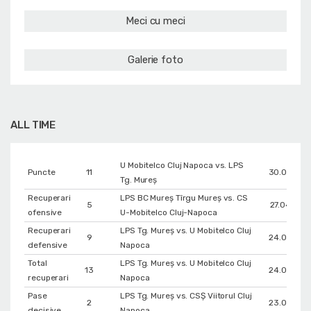
Meci cu meci
Galerie foto
ALL TIME
U Mobitelco Cluj Napoca vs. LPS
Puncte
11
30.05.201
Tg. Mureș
Recuperari
LPS BC Mureș Tîrgu Mureș vs. CS
5
27.04.201
ofensive
U-Mobitelco Cluj-Napoca
Recuperari
LPS Tg. Mureș vs. U Mobitelco Cluj
9
24.04.201
defensive
Napoca
Total
LPS Tg. Mureș vs. U Mobitelco Cluj
13
24.04.201
recuperari
Napoca
Pase
LPS Tg. Mureș vs. CSȘ Viitorul Cluj
2
23.04.201
decisive
Napoca