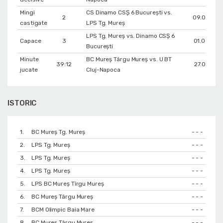
Mingi
CS Dinamo CSȘ 6 București vs.
2
09.05.201
castigate
LPS Tg. Mureș
LPS Tg. Mureș vs. Dinamo CSȘ 6
Capace
3
01.06.201
București
Minute
BC Mureș Târgu Mureș vs. U BT
39:12
27.01.2018
jucate
Cluj-Napoca
ISTORIC
1.
BC Mureș Tg. Mureș
- - -
2.
LPS Tg. Mureș
- - -
3.
LPS Tg. Mureș
- - -
4.
LPS Tg. Mureș
- - -
5.
LPS BC Mureș Tîrgu Mureș
- - -
6.
BC Mureș Târgu Mureș
- - -
7.
BCM Olimpic Baia Mare
- - -
8.
BC Mureș Târgu Mureș
- - -