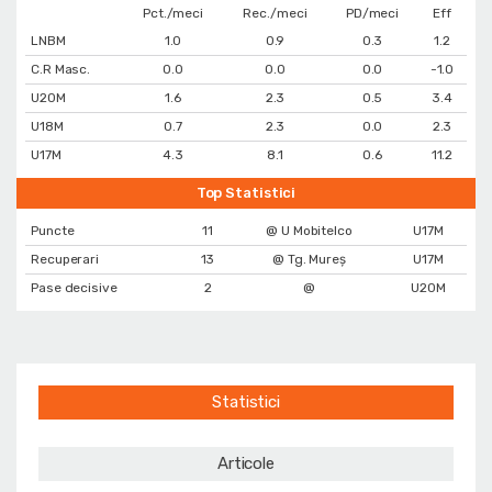
Pct./meci
Rec./meci
PD/meci
Eff
LNBM
1.0
0.9
0.3
1.2
C.R Masc.
0.0
0.0
0.0
-1.0
U20M
1.6
2.3
0.5
3.4
U18M
0.7
2.3
0.0
2.3
U17M
4.3
8.1
0.6
11.2
Top Statistici
Puncte
11
@ U Mobitelco
U17M
Recuperari
13
@ Tg. Mureș
U17M
Pase decisive
2
@
U20M
Statistici
Articole