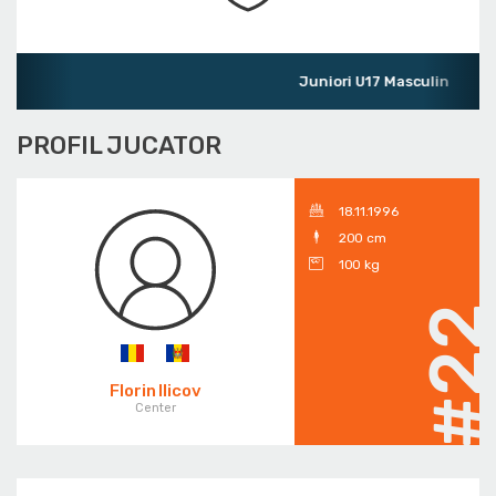
Juniori U17 Masculin
PROFIL JUCATOR
18.11.1996
200 cm
100 kg
#2
Florin Ilicov
Center