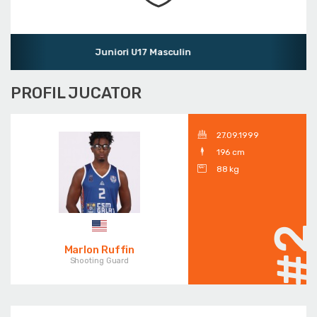
Juniori U17 Masculin
PROFIL JUCATOR
27.09.1999
196 cm
88 kg
#
Marlon Ruffin
Shooting Guard