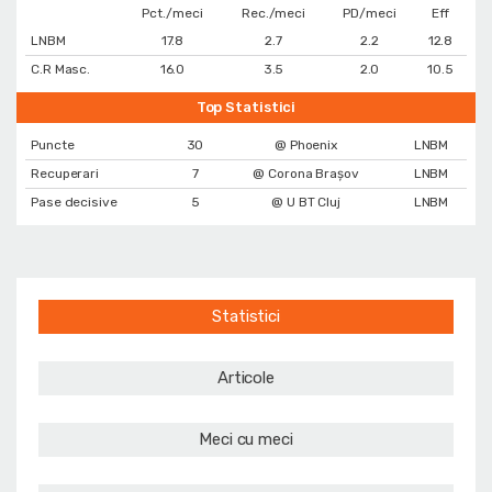
Pct./meci
Rec./meci
PD/meci
Eff
LNBM
17.8
2.7
2.2
12.8
C.R Masc.
16.0
3.5
2.0
10.5
Top Statistici
Puncte
30
@ Phoenix
LNBM
Recuperari
7
@ Corona Braşov
LNBM
Pase decisive
5
@ U BT Cluj
LNBM
Statistici
Articole
Meci cu meci