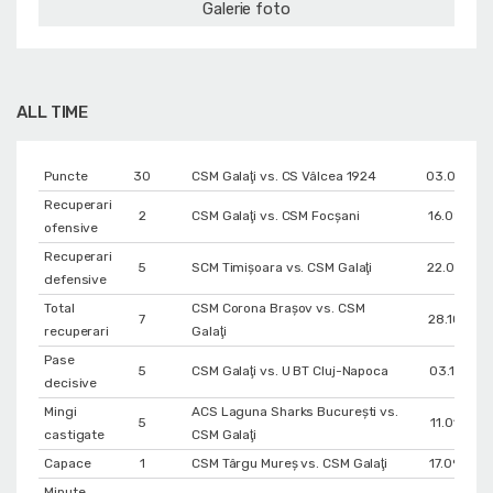
Galerie foto
ALL TIME
Puncte
30
CSM Galaţi vs. CS Vâlcea 1924
03.02.202
Recuperari
2
CSM Galaţi vs. CSM Focșani
16.09.202
ofensive
Recuperari
5
SCM Timișoara vs. CSM Galaţi
22.09.202
defensive
Total
CSM Corona Braşov vs. CSM
7
28.10.202
recuperari
Galaţi
Pase
5
CSM Galaţi vs. U BT Cluj-Napoca
03.11.202
decisive
Mingi
ACS Laguna Sharks București vs.
5
11.01.202
castigate
CSM Galaţi
Capace
1
CSM Târgu Mureș vs. CSM Galaţi
17.09.202
Minute