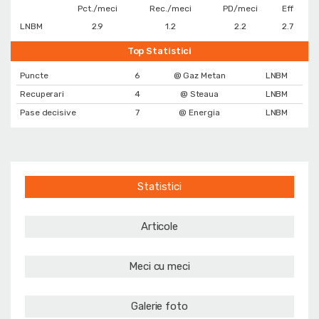
Pct./meci
Rec./meci
PD/meci
Eff
LNBM
2.9
1.2
2.2
2.7
Top Statistici
Puncte
6
@ Gaz Metan
LNBM
Recuperari
4
@ Steaua
LNBM
Pase decisive
7
@ Energia
LNBM
Statistici
Articole
Meci cu meci
Galerie foto