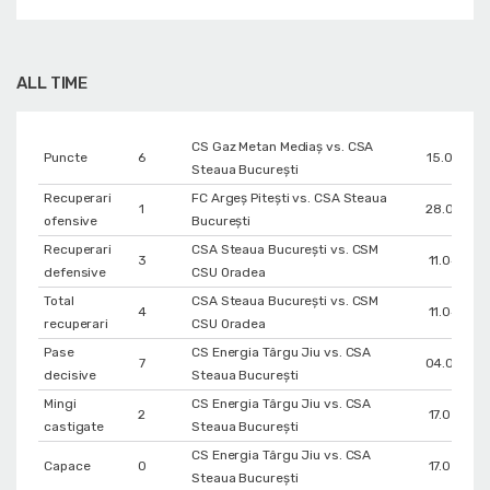
ALL TIME
CS Gaz Metan Mediaș vs. CSA
Puncte
6
15.03.201
Steaua București
Recuperari
FC Argeș Pitești vs. CSA Steaua
1
28.03.201
ofensive
București
Recuperari
CSA Steaua București vs. CSM
3
11.04.201
defensive
CSU Oradea
Total
CSA Steaua București vs. CSM
4
11.04.201
recuperari
CSU Oradea
Pase
CS Energia Târgu Jiu vs. CSA
7
04.03.201
decisive
Steaua București
Mingi
CS Energia Târgu Jiu vs. CSA
2
17.05.201
castigate
Steaua București
CS Energia Târgu Jiu vs. CSA
Capace
0
17.05.201
Steaua București