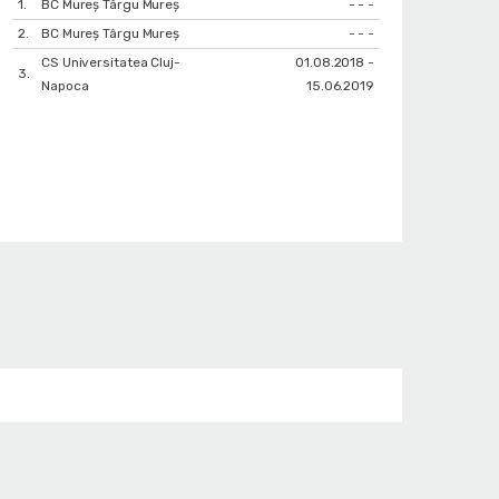
1.
BC Mureș Târgu Mureș
- - -
2.
BC Mureș Târgu Mureș
- - -
CS Universitatea Cluj-
01.08.2018 -
3.
Napoca
15.06.2019