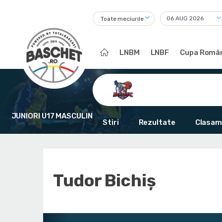
Toate meciurile
LNBM
LNBF
Cupa Român
JUNIORI U17 MASCULIN
Stiri
Rezultate
Clasam
Tudor Bichiș