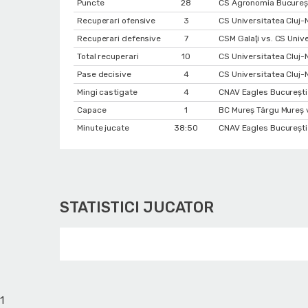
Puncte
28
CS Agronomia Bucureșt
Recuperari ofensive
3
CS Universitatea Cluj-
Recuperari defensive
7
CSM Galaţi vs. CS Univ
Total recuperari
10
CS Universitatea Cluj
Pase decisive
4
CS Universitatea Cluj-
Mingi castigate
4
CNAV Eagles București 
Capace
1
BC Mureș Târgu Mureș 
Minute jucate
38:50
CNAV Eagles București 
STATISTICI JUCATOR
1