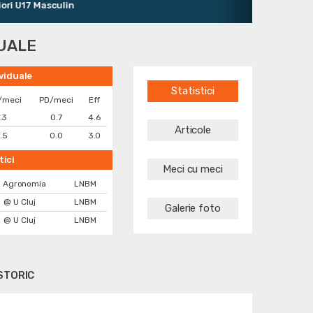
U17 Masculin
DUALE
ividuale
Statistici
/meci
PD/meci
Eff
.3
0.7
4.6
Articole
.5
0.0
3.0
tici
Meci cu meci
 Agronomia
LNBM
@ U Cluj
LNBM
Galerie foto
@ U Cluj
LNBM
STORIC