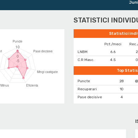
Juniori 
STATISTICI INDIVI
Statistici ind
Pct./meci
Rec.
LNBM
6.6
2
C.R Masc.
4.5
0
Top Statis
Puncte
28
@
Recuperari
10
Pase decisive
4
I