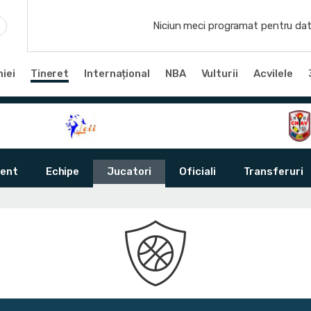
Niciun meci programat pentru dat
iei
Tineret
Internațional
NBA
Vulturii
Acvilele
ent
Echipe
Jucatori
Oficiali
Transferuri