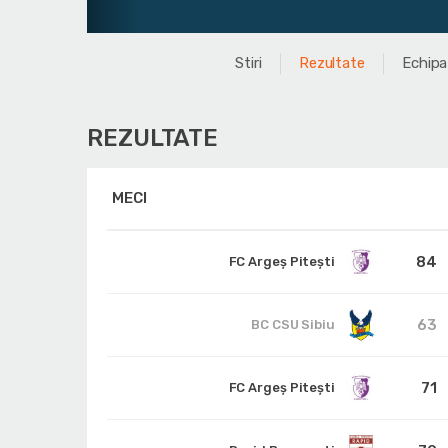
Stiri
Rezultate
Echipa
REZULTATE
MECI
84
FC Argeș Pitești
63
BC CSU Sibiu
71
FC Argeș Pitești