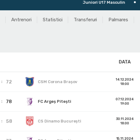
Juniori U17 Masculin
Ulti
Antrenori
Statistici
Transferuri
Palmares
DATA
14.12.2024
72
CSM Corona Braşov
18:00
07.12.2024
78
FC Argeș Pitești
19:00
30.11.2024
58
CS Dinamo Bucureşti
18:00
15.11.2024