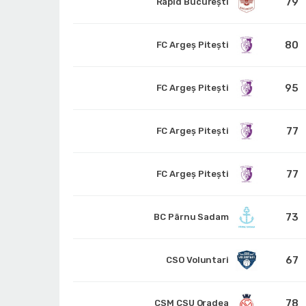
79
Rapid București
80
FC Argeș Pitești
95
FC Argeș Pitești
77
FC Argeș Pitești
77
FC Argeș Pitești
73
BC Pärnu Sadam
67
CSO Voluntari
78
CSM CSU Oradea