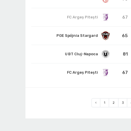
67
FC Argeș Pitești
65
PGE Spójnia Stargard
81
U BT Cluj-Napoca
67
FC Argeș Pitești
‹
1
2
3