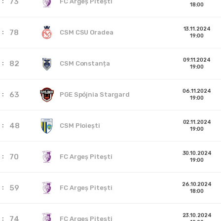
73
FC Argeș Pitești
18:00
13.11.2024
78
CSM CSU Oradea
19:00
09.11.2024
82
CSM Constanța
19:00
06.11.2024
63
PGE Spójnia Stargard
19:00
02.11.2024
48
CSM Ploiești
19:00
30.10.2024
70
FC Argeș Pitești
19:00
26.10.2024
59
FC Argeș Pitești
18:00
23.10.2024
74
FC Argeș Pitești