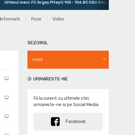
mul meci: FC Argeș Pitești 105 - 106 BC CSU Sibiu
Antrenor: 
Informatii
Poze
Video
SEZONUL
TOATE
URMARESTE-NE
Fii la curent cu ultimele stiri,
urmareste-ne si pe Social Media:
Facebook