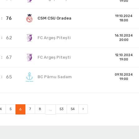
19:00
19.10.2024
76
CSM CSU Oradea
18:00
16.10.2024
62
FC Argeș Pitești
20:00
12.10.2024
67
FC Argeș Pitești
19:00
09.10.2024
65
BC Pärnu Sadam
19:00
4
5
6
7
8
...
53
54
›