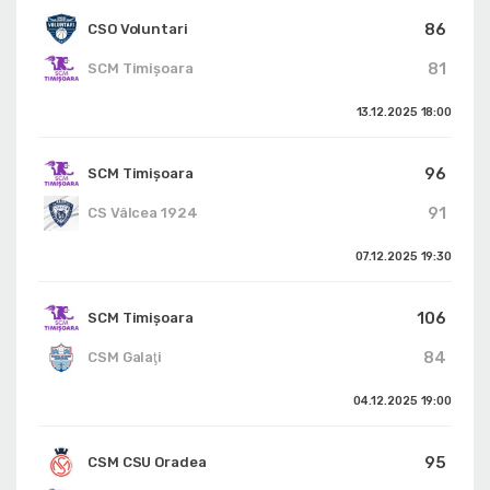
86
CSO Voluntari
81
SCM Timișoara
13.12.2025
18:00
96
SCM Timișoara
91
CS Vâlcea 1924
07.12.2025
19:30
106
SCM Timișoara
84
CSM Galaţi
04.12.2025
19:00
95
CSM CSU Oradea