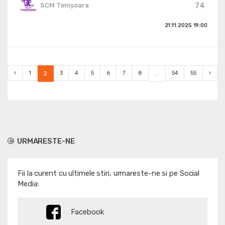
74
SCM Timișoara
21.11.2025
19:00
‹
1
2
3
4
5
6
7
8
...
54
55
›
URMARESTE-NE
Fii la curent cu ultimele stiri, urmareste-ne si pe Social
Media:
Facebook