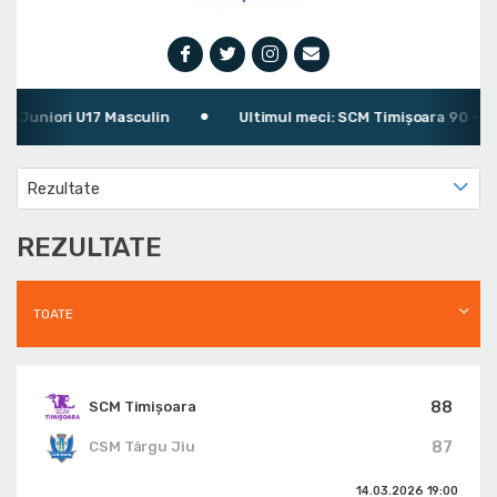
uniori U17 Masculin
Ultimul meci: SCM Timișoara 90 - 94 C
Rezultate
REZULTATE
TOATE
88
SCM Timișoara
87
CSM Târgu Jiu
14.03.2026
19:00