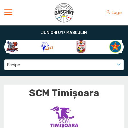
Login
JUNIORI U17 MASCULIN
Echipe
SCM Timișoara