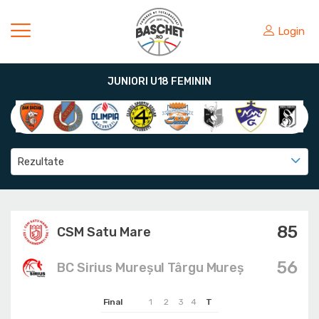
Login
JUNIORI U18 FEMININ
Rezultate
85
CSM Satu Mare
56
BC Sirius Mureșul Târgu Mureș
Final
1
2
3
4
T