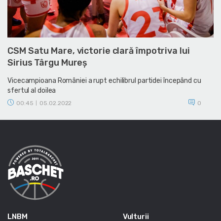
CSM Satu Mare, victorie clară împotriva lui
Sirius Târgu Mureș
Vicecampioana României a rupt echilibrul partidei începând cu
sfertul al doilea
00:45
05.02.2022
0
|
LNBM
Vulturii