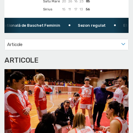
Satu Mare
20
26
16
23
85
Sirius
15
11
17
13
56
atională de Baschet Feminin
Sezon regulat
Etapa 1
Articole
ARTICOLE