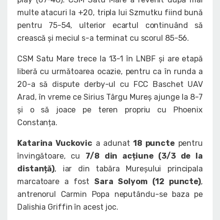
multe atacuri la +20, tripla lui Szmutku fiind bună
pentru 75-54, ulterior ecartul continuând să
crească și meciul s-a terminat cu scorul 85-56.
CSM Satu Mare trece la 13-1 în LNBF și are etapă
liberă cu următoarea ocazie, pentru ca în runda a
20-a să dispute derby-ul cu FCC Baschet UAV
Arad, în vreme ce Sirius Târgu Mureș ajunge la 8-7
și o să joace pe teren propriu cu Phoenix
Constanța.
Katarina Vuckovic
a adunat
18 puncte
pentru
învingătoare, cu
7/8 din acțiune (3/3 de la
distanță)
, iar din tabăra Mureșului principala
marcatoare a fost
Sara Solyom (12 puncte)
,
antrenorul Carmin Popa neputându-se baza pe
Dalishia Griffin în acest joc.