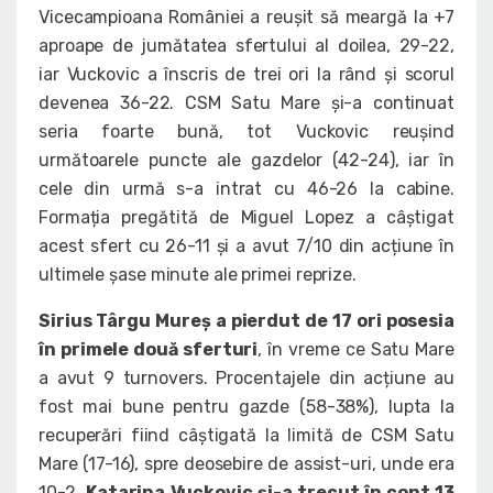
Vicecampioana României a reușit să meargă la +7
aproape de jumătatea sfertului al doilea, 29-22,
iar Vuckovic a înscris de trei ori la rând și scorul
devenea 36-22. CSM Satu Mare și-a continuat
seria foarte bună, tot Vuckovic reușind
următoarele puncte ale gazdelor (42-24), iar în
cele din urmă s-a intrat cu 46-26 la cabine.
Formația pregătită de Miguel Lopez a câștigat
acest sfert cu 26-11 și a avut 7/10 din acțiune în
ultimele șase minute ale primei reprize.
Sirius Târgu Mureș a pierdut de 17 ori posesia
în primele două sferturi
, în vreme ce Satu Mare
a avut 9 turnovers. Procentajele din acțiune au
fost mai bune pentru gazde (58-38%), lupta la
recuperări fiind câștigată la limită de CSM Satu
Mare (17-16), spre deosebire de assist-uri, unde era
10-2.
Katarina Vuckovic și-a trecut în cont 13