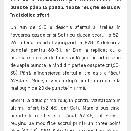
puncte până la pauză, toate reușite exclusiv
în al doilea sfert
.
Un run de 6-0 a deschis sfertul al treilea în
favoarea gazdelor și Sotiriou ducea scorul la 52-
26, ulterior ecartul ajungând la +28. Ardelean a
punctat pentru 60-31, iar Badi a replicat cu o
aruncare precisă de la distanță și a pornit o serie
de șapte puncte la rând din partea oaspetelor (60-
38). Până la încheierea sfertul al treilea s-a făcut
62-43 și Mureșul venea după multe momente la
mai puțin de 20 de puncte în urmă.
Sherrill a adus prima reușită pentru vizitatoare în
ultimul sfert (62-45), dar Satu Mare a pus cinci
puncte la rând și s-a făcut 67-45, tot Sherrill
reușind să modifice scorul printr-un three-point
play (67-48). CSM Satu Mare a revenit după mai