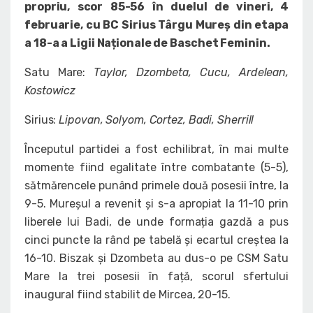
propriu, scor 85-56 în duelul de vineri, 4
februarie, cu BC Sirius Târgu Mureș din etapa
a 18-a a Ligii Naționale de Baschet Feminin.
Satu Mare:
Taylor, Dzombeta, Cucu, Ardelean,
Kostowicz
Sirius:
Lipovan, Solyom, Cortez, Badi, Sherrill
Începutul partidei a fost echilibrat, în mai multe
momente fiind egalitate între combatante (5-5),
sătmărencele punând primele două posesii între, la
9-5. Mureșul a revenit și s-a apropiat la 11-10 prin
liberele lui Badi, de unde formația gazdă a pus
cinci puncte la rând pe tabelă și ecartul creștea la
16-10. Biszak și Dzombeta au dus-o pe CSM Satu
Mare la trei posesii în față, scorul sfertului
inaugural fiind stabilit de Mircea, 20-15.