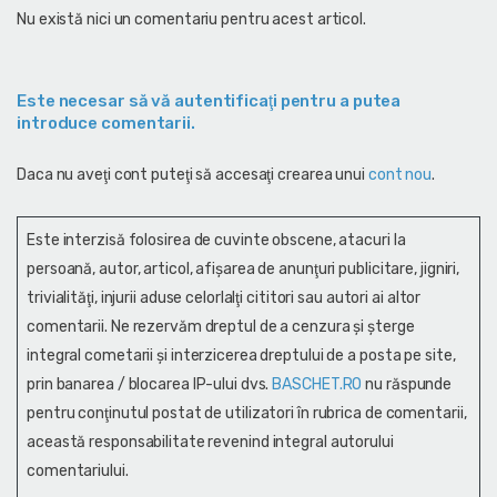
Nu există nici un comentariu pentru acest articol.
Este necesar să vă autentificaţi pentru a putea
introduce comentarii.
Daca nu aveţi cont puteţi să accesaţi crearea unui
cont nou
.
Este interzisă folosirea de cuvinte obscene, atacuri la
persoană, autor, articol, afişarea de anunţuri publicitare, jigniri,
trivialităţi, injurii aduse celorlalţi cititori sau autori ai altor
comentarii. Ne rezervăm dreptul de a cenzura și şterge
integral cometarii și interzicerea dreptului de a posta pe site,
prin banarea / blocarea IP-ului dvs.
BASCHET.RO
nu răspunde
pentru conţinutul postat de utilizatori în rubrica de comentarii,
această responsabilitate revenind integral autorului
comentariului.