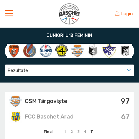
Login
JUNIORI U18 FEMININ
Rezultate
97
CSM Târgoviște
67
FCC Baschet Arad
Final
1
2
3
4
T