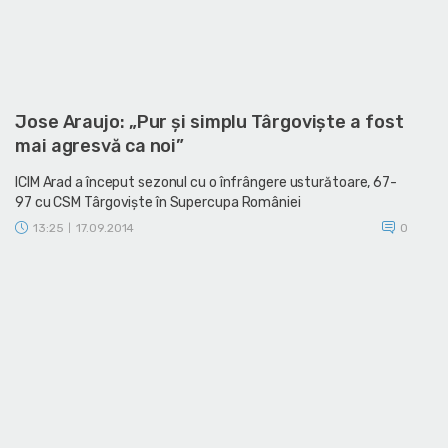
Jose Araujo: „Pur şi simplu Târgovişte a fost
mai agresvă ca noi”
ICIM Arad a început sezonul cu o înfrângere usturătoare, 67-
97 cu CSM Târgovişte în Supercupa României
13:25
17.09.2014
0
|