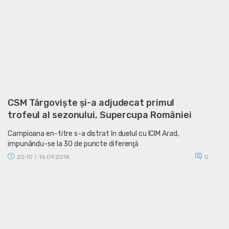
CSM Târgovişte şi-a adjudecat primul
trofeul al sezonului, Supercupa României
Campioana en-titre s-a distrat în duelul cu ICIM Arad,
impunându-se la 30 de puncte diferenţă
20:10
16.09.2014
0
|