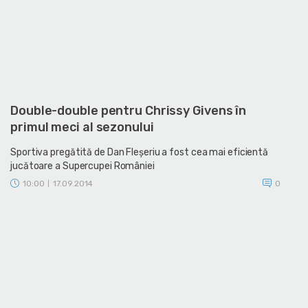
Double-double pentru Chrissy Givens în
primul meci al sezonului
Sportiva pregătită de Dan Fleşeriu a fost cea mai eficientă
jucătoare a Supercupei României
10:00
17.09.2014
0
|