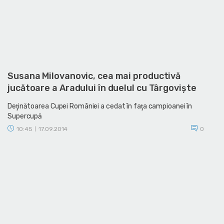
Susana Milovanovic, cea mai productivă
jucătoare a Aradului în duelul cu Târgovişte
Deţinătoarea Cupei României a cedat în faţa campioanei în
Supercupă
10:45
17.09.2014
0
|