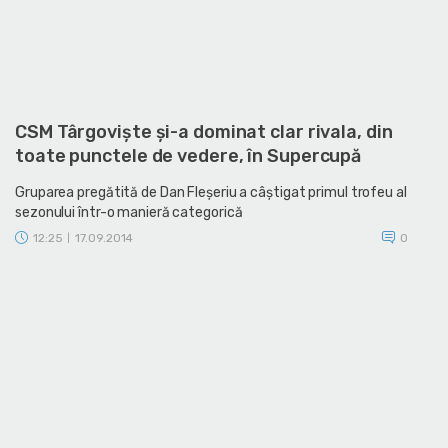
CSM Târgovişte şi-a dominat clar rivala, din
toate punctele de vedere, în Supercupă
Gruparea pregătită de Dan Fleşeriu a câştigat primul trofeu al
sezonului într-o manieră categorică
12:25
17.09.2014
0
|