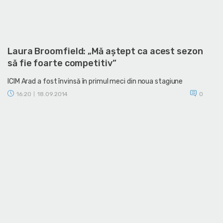
Laura Broomfield: „Mă aştept ca acest sezon
să fie foarte competitiv”
ICIM Arad a fost învinsă în primul meci din noua stagiune
16:20
18.09.2014
0
|