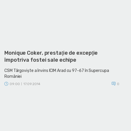
Monique Coker, prestaţie de excepţie
împotriva fostei sale echipe
CSM Târgovişte a învins ICIM Arad cu 97-67 în Supercupa
României
09:00
17.09.2014
0
|