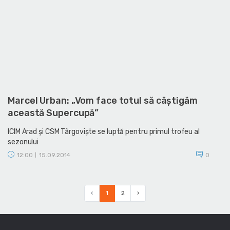
Marcel Urban: „Vom face totul să câştigăm
această Supercupă”
ICIM Arad şi CSM Târgovişte se luptă pentru primul trofeu al
sezonului
12:00
15.09.2014
0
|
‹
1
2
›