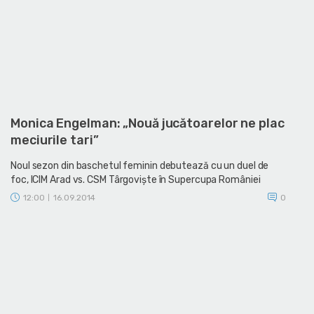
Monica Engelman: „Nouă jucătoarelor ne plac
meciurile tari”
Noul sezon din baschetul feminin debutează cu un duel de
foc, ICIM Arad vs. CSM Târgovişte în Supercupa României
12:00
16.09.2014
0
|