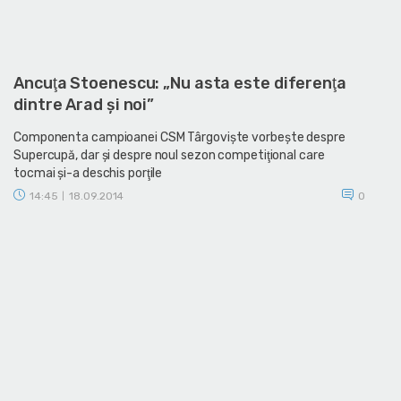
Ancuţa Stoenescu: „Nu asta este diferenţa
dintre Arad şi noi”
Componenta campioanei CSM Târgovişte vorbeşte despre
Supercupă, dar şi despre noul sezon competiţional care
tocmai şi-a deschis porţile
14:45
18.09.2014
0
|