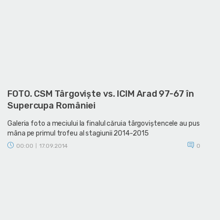
FOTO. CSM Târgovişte vs. ICIM Arad 97-67 în
Supercupa României
Galeria foto a meciului la finalul căruia târgoviştencele au pus
mâna pe primul trofeu al stagiunii 2014-2015
00:00
17.09.2014
0
|