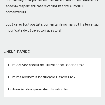
pentru conţinutul postat de utilizatori în rubrica de comentarii,
această responsabilitate revenind integral autorului
comentariului.
După ce au fost postate, comentariile nu mai pot fi șterse sau
modificate de către autorii acestora!
LINKURI RAPIDE
Cum activez contul de utilizator pe Baschet.ro?
Cum mă abonez la notificările Baschet.ro?
Optimizări ale experienței utilizatorului