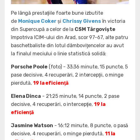
Pe lângă prestaţiile foarte bune izbutite
de
Monique Coker
şi
Chrissy Givens
în victoria
din Supercupă a celor de la
CSM Târgovişte
împotriva ICIM-ului din Arad, scor 97-67, alte patru
baschetbaliste din lotul dâmboviţencelor au avut
la finalul meciului o linie statistică solidă:
Porsche Poole
(foto) - 33:36 minute, 15 puncte, 5
pase decisive, 4 recuperări, 2 intercepţii, o minge
pierdută,
19 la eficienţă
Elena Dinca
- 21:25 minute, 14 puncte, 2 pase
decisive, 4 recuperări, o intercepţie,
19 la
eficienţă
Jasmine Watson
- 16:12 minute, 8 puncte, o pasă
decisive, 4 recuperări, o minge pierdută,
11 la