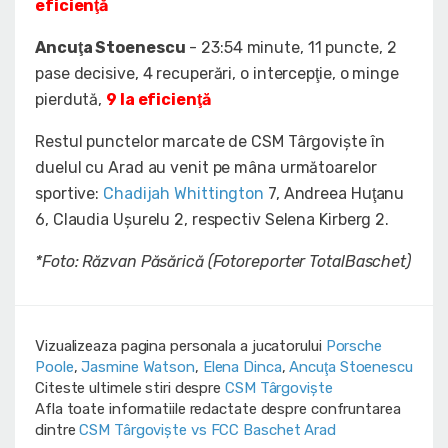
eficienţă
Ancuţa Stoenescu
- 23:54 minute, 11 puncte, 2
pase decisive, 4 recuperări, o intercepţie, o minge
pierdută,
9 la eficienţă
Restul punctelor marcate de CSM Târgovişte în
duelul cu Arad au venit pe mâna următoarelor
sportive:
Chadijah Whittington
7, Andreea Huţanu
6, Claudia Uşurelu 2, respectiv Selena Kirberg 2.
*Foto: Răzvan Păsărică (Fotoreporter TotalBaschet)
Vizualizeaza pagina personala a jucatorului
Porsche
Poole
,
Jasmine Watson
,
Elena Dinca
,
Ancuţa Stoenescu
Citeste ultimele stiri despre
CSM Târgoviște
Afla toate informatiile redactate despre confruntarea
dintre
CSM Târgoviște vs FCC Baschet Arad