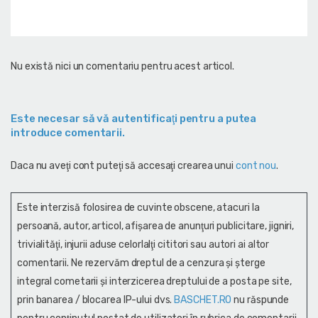
Nu există nici un comentariu pentru acest articol.
Este necesar să vă autentificaţi pentru a putea
introduce comentarii.
Daca nu aveţi cont puteţi să accesaţi crearea unui
cont nou
.
Este interzisă folosirea de cuvinte obscene, atacuri la
persoană, autor, articol, afişarea de anunţuri publicitare, jigniri,
trivialităţi, injurii aduse celorlalţi cititori sau autori ai altor
comentarii. Ne rezervăm dreptul de a cenzura și şterge
integral cometarii și interzicerea dreptului de a posta pe site,
prin banarea / blocarea IP-ului dvs.
BASCHET.RO
nu răspunde